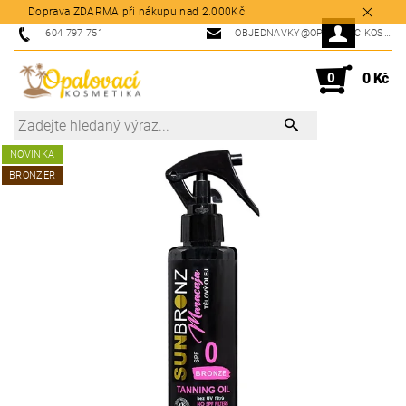
Doprava ZDARMA při nákupu nad 2.000Kč
604 797 751
OBJEDNAVKY@OPALOVACIKOSMETIKA.CZ
0
0 Kč
NOVINKA
BRONZER