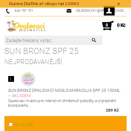
Doprava ZDARMA při nákupu nad 2.000Kč
604 797 751
OBJEDNAVKY@OPALOVACIKOSMETIKA.CZ
0
0 Kč
SUN BRONZ SPF 25
NEJPRODÁVANĚJŠÍ
1.
SUN BRONZ OPALOVACÍ MÁSLO MARACUJA SPF 25 150ML
–
SKLADEM
Opalovací máslo pro intenzivní zhnědnutí pokožky a zvýraznění
bronzového...
289 Kč
NA SKLADĚ