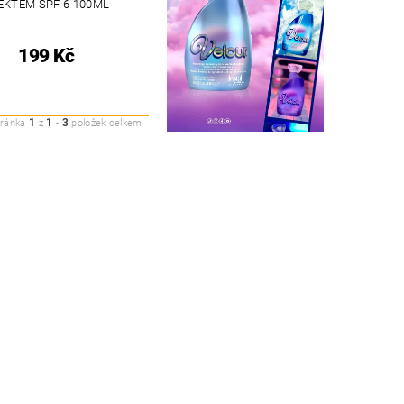
EKTEM SPF 6 100ML
199 Kč
1
1
3
tránka
z
-
položek celkem