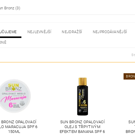
n Bronz
(3)
UČUJEME
NEJLEVNĚJŠÍ
NEJDRAŽŠÍ
NEJPRODÁVANĚJŠÍ
DNĚ
S
BRON
 BRONZ OPALOVACÍ
SUN BRONZ OPALOVACÍ
SU
LO MARACUJA SPF 6
OLEJ S TŘPYTIVÝM
150ML
EFEKTEM BANANA SPF 6
BRO