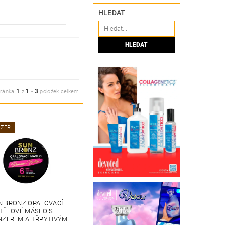
HLEDAT
1
1
3
tránka
z
-
položek celkem
ZER
N BRONZ OPALOVACÍ
TĚLOVÉ MÁSLO S
NZEREM A TŘPYTIVÝM