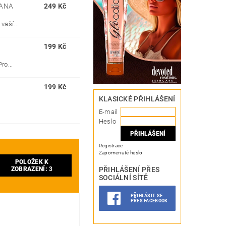
NANA
249 Kč
vaší...
199 Kč
ro...
199 Kč
–
KLASICKÉ PŘIHLÁŠENÍ
E-mail
Heslo
Registrace
Zapomenuté heslo
POLOŽEK K
PŘIHLÁŠENÍ PŘES
ZOBRAZENÍ:
3
SOCIÁLNÍ SÍTĚ
PŘIHLÁSIT SE
PŘES FACEBOOK