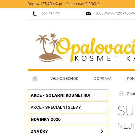
Doprava ZDARMA při nákupu nad 2.000Kč
604 797 751
OBJEDNAVKY@OPALOVA
VELKOOBCHOD
DOPRAVA
KON
Znač
AKCE - SOLÁRNÍ KOSMETIKA
SU
AKCE - SPECIÁLNÍ SLEVY
NOVINKY 2026
NEJ
ZNAČKY