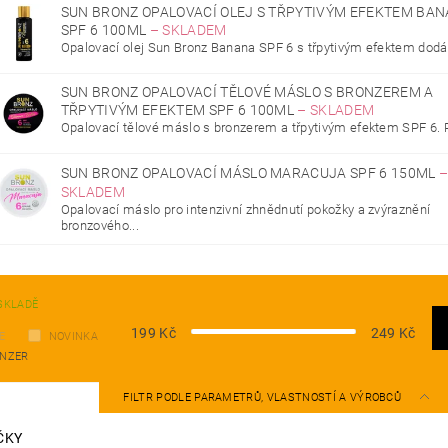
SUN BRONZ OPALOVACÍ OLEJ S TŘPYTIVÝM EFEKTEM BA
SPF 6 100ML
–
SKLADEM
Opalovací olej Sun Bronz Banana SPF 6 s třpytivým efektem dodá 
SUN BRONZ OPALOVACÍ TĚLOVÉ MÁSLO S BRONZEREM A
TŘPYTIVÝM EFEKTEM SPF 6 100ML
–
SKLADEM
Opalovací tělové máslo s bronzerem a třpytivým efektem SPF 6. P
SUN BRONZ OPALOVACÍ MÁSLO MARACUJA SPF 6 150ML
SKLADEM
Opalovací máslo pro intenzivní zhnědnutí pokožky a zvýraznění
bronzového...
SKLADĚ
199
Kč
249
Kč
E
NOVINKA
NZER
FILTR PODLE PARAMETRŮ, VLASTNOSTÍ A VÝROBCŮ
ČKY