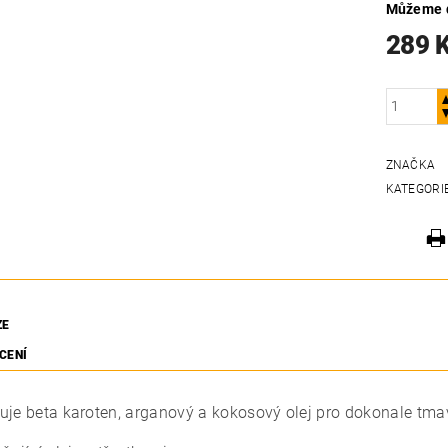
Můžeme d
289 
ZNAČKA
KATEGORI
ZE
CENÍ
je beta karoten, arganový a kokosový olej pro dokonale tma