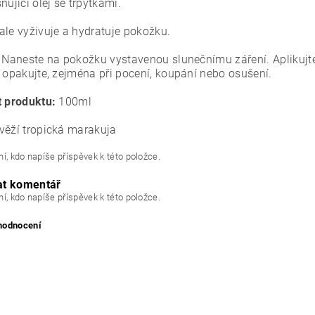
ňující olej se třpytkami.
le vyživuje a hydratuje pokožku.
:
Naneste na pokožku vystavenou slunečnímu záření. Aplikujte
i opakujte, zejména při pocení, koupání nebo osušení.
t produktu:
100ml
věží tropická marakuja
í, kdo napíše příspěvek k této položce.
at komentář
í, kdo napíše příspěvek k této položce.
 hodnocení