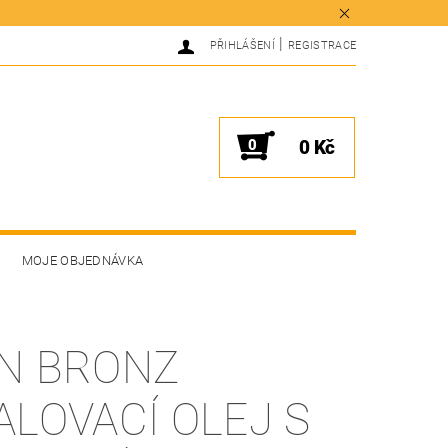
|
PŘIHLÁŠENÍ
REGISTRACE
0
0 Kč
MOJE OBJEDNÁVKA
N BRONZ
ALOVACÍ OLEJ S