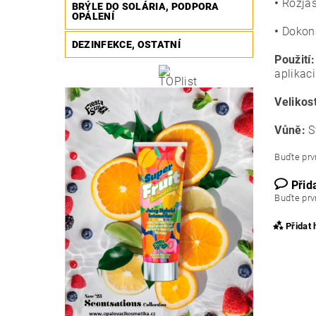
•
Rozjas
BRÝLE DO SOLÁRIA, PODPORA
OPÁLENÍ
•
Dokona
DEZINFEKCE, OSTATNÍ
Použití
aplikac
Velikos
Vůně:
S
Buďte prvn
Přid
Buďte prvn
Přidat