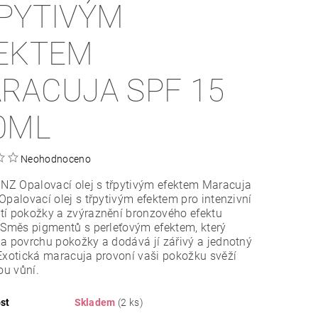
PYTIVÝM
EKTEM
RACUJA SPF 15
0ML
Neohodnoceno
Z Opalovací olej s třpytivým efektem Maracuja
Opalovací olej s třpytivým efektem pro intenzivní
tí pokožky a zvýraznění bronzového efektu
 Směs pigmentů s perleťovým efektem, který
a povrchu pokožky a dodává jí zářivý a jednotný
Exotická maracuja provoní vaši pokožku svěží
ou vůní.
st
Skladem
(2 ks)