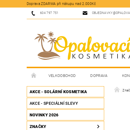
Doprava ZDARMA při nákupu nad 2.000Kč
604 797 751
OBJEDNAVKY@OPALOVA
VELKOOBCHOD
DOPRAVA
KON
Znač
AKCE - SOLÁRNÍ KOSMETIKA
AKCE - SPECIÁLNÍ SLEVY
NOVINKY 2026
ZNAČKY