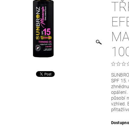
TŘ
EF
MA
10
SUNBRON
SPF 15. 
zhnědnu
opálení.
působí n
vzhled. 
přitažliv
Dostupno