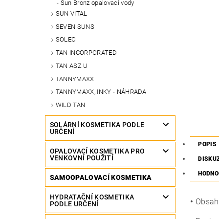
Sun Bronz opalovací vody
SUN VITAL
SEVEN SUNS
SOLEO
TAN INCORPORATED
TAN ASZ U
TANNYMAXX
TANNYMAXX, INKY - NÁHRADA
WILD TAN
SOLÁRNÍ KOSMETIKA PODLE
URČENÍ
POPIS
OPALOVACÍ KOSMETIKA PRO
VENKOVNÍ POUŽITÍ
DISKU
HODNO
SAMOOPALOVACÍ KOSMETIKA
HYDRATAČNÍ KOSMETIKA
•
Obsahu
PODLE URČENÍ