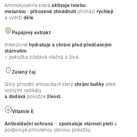
Aminokyselina která
aktivuje tvorbu
melaninu
-
přirozené zhnědnutí
přichází
rychleji
a vydrží
déle
.
Papájový extrakt
Intenzivně
hydratuje a chrání před předčasným
stárnutím
– pokožka zůstává vláčná a živá.
Zelený čaj
Silný přírodní antioxidant který
chrání buňky
před
volnými radikály
a dodává
pokožce
živost.
E
Vitamin E
Antioxidační ochrana
–
zpomaluje stárnutí pleti
a
podporuje přirozenou obnovu pokožky.