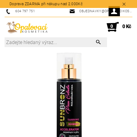
Doprava ZDARMA při nákupu nad 2.000Kč
604 797 751
OBJEDNAVKY@OPALOVACIKOSMETIKA.CZ
0
0 Kč