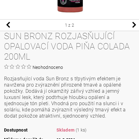
1
z 2
SUN BRONZ ROZJASŇUJÍCÍ
OPALOVACÍ VODA PIŇA COLADA
200ML
Neohodnoceno
Rozjasňující voda Sun Bronz s třpytivým efektem je
navržena pro zvýraznění přirozeně tmavé a opálené
pokožky. Dodává jí okamžitý zářivý vzhled a jemný
luxusní lesk, který podtrhuje hloubku opálení a
sjednocuje tón pleti. Vhodná pro použití na slunci i v
soláriu, kde pomáhá zvýraznit výsledný tmavý efekt a
dodat pokožce atraktivní, sjednocený vzhled.
Dostupnost
Skladem
(1 ks)