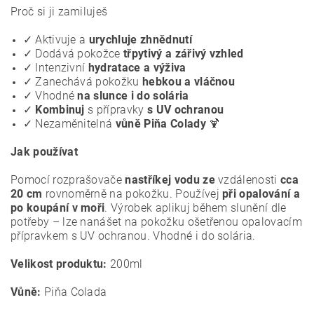
Proč si ji zamiluješ
✓ Aktivuje a
urychluje
zhnědnutí
✓ Dodává pokožce
třpytivý a zářivý
vzhled
✓ Intenzivní
hydratace a výživa
✓ Zanechává pokožku
hebkou a vláčnou
✓ Vhodné
na slunce i do solária
✓
Kombinuj
s přípravky
s UV ochranou
✓ Nezaměnitelná
vůně Piňa Colady
🍹
Jak používat
Pomocí rozprašovače
nastříkej vodu ze
vzdálenosti
cca
20 cm
rovnoměrně na pokožku. Používej
při opalování a
po koupání v moři
. Výrobek aplikuj během slunění dle
potřeby – lze nanášet na pokožku ošetřenou opalovacím
přípravkem s UV ochranou. Vhodné i do solária.
Velikost produktu:
200ml
Vůně:
Piňa Colada