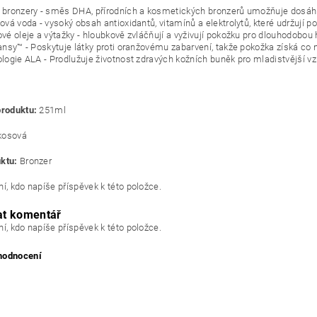
bronzery - směs DHA, přírodních a kosmetických bronzerů umožňuje dosáh
ová voda - vysoký obsah antioxidantů, vitamínů a elektrolytů, které udržují 
vé oleje a výtažky - hloubkově zvláčňují a vyživují pokožku pro dlouhodobou 
ansy™ - Poskytuje látky proti oranžovému zabarvení, takže pokožka získá co 
logie ALA - Prodlužuje životnost zdravých kožních buněk pro mladistvější vzh
produktu:
251ml
kosová
ktu:
Bronzer
í, kdo napíše příspěvek k této položce.
at komentář
í, kdo napíše příspěvek k této položce.
 hodnocení