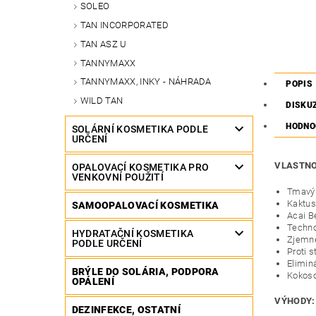
SOLEO
TAN INCORPORATED
TAN ASZ U
TANNYMAXX
TANNYMAXX, INKY - NÁHRADA
POPIS
WILD TAN
DISKU
HODNO
SOLÁRNÍ KOSMETIKA PODLE
URČENÍ
VLASTNO
OPALOVACÍ KOSMETIKA PRO
VENKOVNÍ POUŽITÍ
Tmavý 
Kaktus
SAMOOPALOVACÍ KOSMETIKA
Acai B
Techno
HYDRATAČNÍ KOSMETIKA
Zjemně
PODLE URČENÍ
Proti s
Elimin
BRÝLE DO SOLÁRIA, PODPORA
Kokoso
OPÁLENÍ
VÝHODY:
DEZINFEKCE, OSTATNÍ