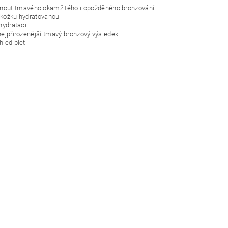
nout tmavého okamžitého i opožděného bronzování.
pokožku hydratovanou
hydrataci
nejpřirozenější tmavý bronzový výsledek
led pleti