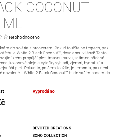
ACK COCONUT
1ML
Neohodnoceno
krém do solária s bronzerem. Pokud toužíte po tropech, pak
potřebuje White 2 Black Coconut™, dovolenou v láhvi! Tento
nzující krém propůjčí pleti tmavou barvu, zatímco přidaná
oda, kokosové oleje a výtažky vyhladí, zjemní, hydratují a
 nejsušší pleť. Pokud to, po čem toužíte, je temnota, pak není
né dovolené... White 2 Black Coconut™ bude vaším pasem do
st
Vyprodáno
Kč
DEVOTED CREATIONS
E
SOHO COLLECTION