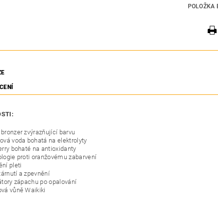
POLOŽKA 
ZE
CENÍ
STI:
bronzer zvýrazňující barvu
ová voda bohatá na elektrolyty
erry bohaté na antioxidanty
logie proti oranžovému zabarvení
ní pleti
tárnutí a zpevnění
átory zápachu po opalování
vá vůně Waikiki