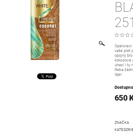
BL
25
Opalovací 
vaše pleť 
opojný bro
kokosová v
uhasí i tu
třeba žád
ráje!
Dostupno
650 
ZNAČKA
KATEGORI