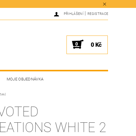
|
PŘIHLÁŠENÍ
REGISTRACE
0
0 Kč
MOJE OBJEDNÁVKA
51ml
VOTED
EATIONS WHITE 2