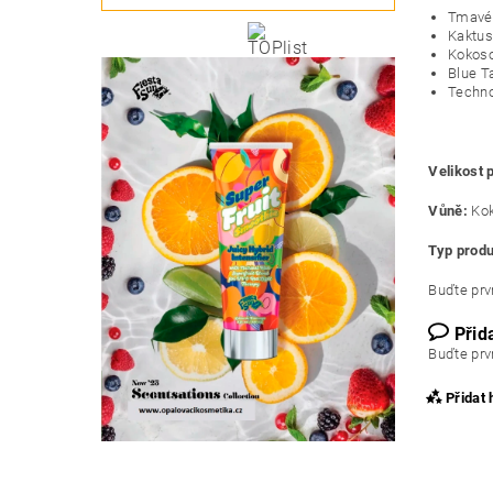
Tmavé 
Kaktus
Kokoso
Blue T
Techno
Velikost 
Vůně:
Ko
Typ produ
Buďte prvn
Přid
Buďte prvn
Přidat