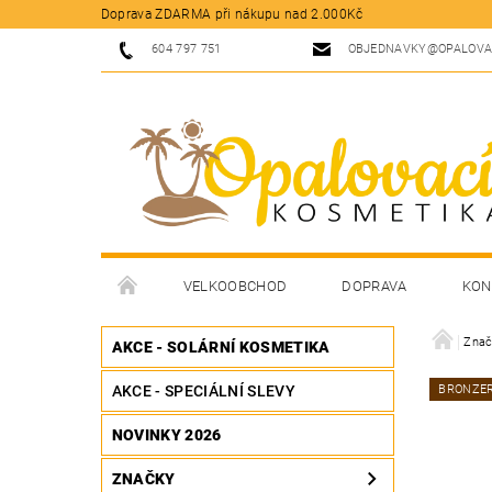
Doprava ZDARMA při nákupu nad 2.000Kč
604 797 751
OBJEDNAVKY@OPALOVA
VELKOOBCHOD
DOPRAVA
KON
Znač
AKCE - SOLÁRNÍ KOSMETIKA
AKCE - SPECIÁLNÍ SLEVY
BRONZE
NOVINKY 2026
ZNAČKY