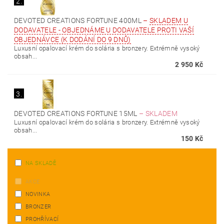
2.
DEVOTED CREATIONS FORTUNE 400ML
–
SKLADEM U
DODAVATELE - OBJEDNÁME U DODAVATELE PROTI VAŠÍ
OBJEDNÁVCE (K DODÁNÍ DO 9 DNŮ)
Luxusní opalovací krém do solária s bronzery. Extrémně vysoký
obsah...
2 950 Kč
3.
DEVOTED CREATIONS FORTUNE 15ML
–
SKLADEM
Luxusní opalovací krém do solária s bronzery. Extrémně vysoký
obsah...
150 Kč
NA SKLADĚ
AKCE
NOVINKA
BRONZER
PROHŘÍVACÍ