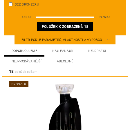
BEZ BRONZERU
150
Kč
3975
Kč
POLOŽEK K ZOBRAZENÍ:
18
FILTR PODLE PARAMETRŮ, VLASTNOSTÍ A VÝROBCŮ
DOPORUČUJEME
NEJLEVNĚJŠÍ
NEJDRAŽŠÍ
NEJPRODÁVANĚJŠÍ
ABECEDNĚ
18
položek celkem
BRONZER