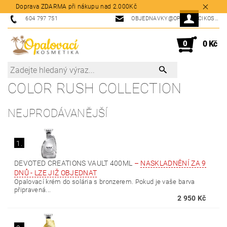
Doprava ZDARMA při nákupu nad 2.000Kč
604 797 751
OBJEDNAVKY@OPALOVACIKOSMETIKA.CZ
0
0 Kč
COLOR RUSH COLLECTION
NEJPRODÁVANĚJŠÍ
1.
DEVOTED CREATIONS VAULT 400ML
–
NASKLADNĚNÍ ZA 9
DNŮ - LZE JIŽ OBJEDNAT
Opalovací krém do solária s bronzerem. Pokud je vaše barva
připravená...
2 950 Kč