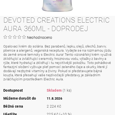
DEVOTED CREATIONS ELECTRIC
AURA 360ML - DOPRODEJ
Neohodnoceno
Opalovací krém do solária. Bez parabenů, lepku, olejů, ořechů, barviv,
pšenice a alergenů, veganská receptura. Vydejte se na rozmarnou jízdu
do země snové temnoty s Electric Aura! Tento vizionářský krém využívá
zklidňující a zvláčňující ceramidy, hroznovou vodu, výtažky z bavlny a
rýže, které hydratují a zklidňují i tu nejcitlivější pokožku. Toto pohádkové
fantazijní složení vyživuje pleť pomocí zeleného čaje a okurky, které jí
dodávají nezbytné vitamíny a živiny. Pokud si představujete bájná
kouzla, která přesahují vaše nejdivočejší představy, je základním
zvláčňujícím prostředkem Electric Aura.
Dostupnost
Skladem
(1 ks)
Můžeme doručit do
11.8.2026
Běžná cena
2 224 Kč
Ušetříte
225 Kč
(–10 %)