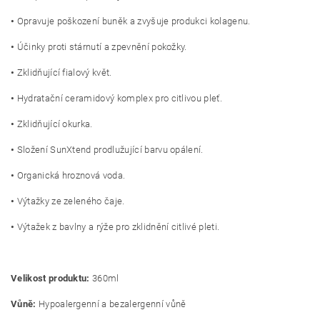
•
Opravuje poškození buněk a zvyšuje produkci kolagenu.
•
Účinky proti stárnutí a zpevnění pokožky.
•
Zklidňující fialový květ.
•
Hydratační ceramidový komplex pro citlivou pleť.
•
Zklidňující okurka.
•
Složení SunXtend prodlužující barvu opálení.
•
Organická hroznová voda.
•
Výtažky ze zeleného čaje.
•
Výtažek z bavlny a rýže pro zklidnění citlivé pleti.
Velikost produktu:
360ml
Vůně:
Hypoalergenní a bezalergenní vůně