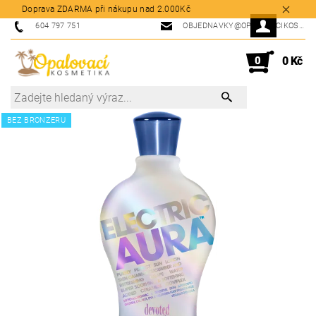
Doprava ZDARMA při nákupu nad 2.000Kč
604 797 751
OBJEDNAVKY@OPALOVACIKOSMETIKA.CZ
0
0 Kč
BEZ BRONZERU