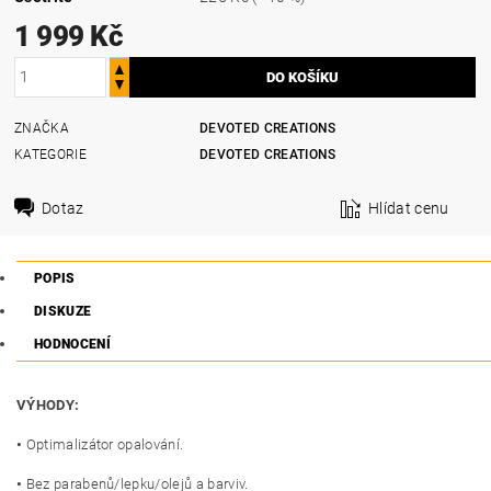
1 999 Kč
ZNAČKA
DEVOTED CREATIONS
KATEGORIE
DEVOTED CREATIONS
Dotaz
Hlídat cenu
POPIS
DISKUZE
HODNOCENÍ
VÝHODY:
•
Optimalizátor opalování.
•
Bez parabenů/lepku/olejů a barviv.