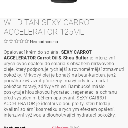
WILD TAN SEXY CARROT
ACCELERATOR 125ML
Neohodnoceno
Opalovací krém do solária.
SEXY CARROT
ACCELERATOR Carrot Oil & Shea Butter
je intenzivní
urychlovač opálení do solária s obsahem mrkvového
oleje, který podporuje rychlejší a rovnoměrnější ztmavnutí
pokožky. Mrkvový olej je bohatý na beta-karoten, jenž
pomáhá zvýraznit přirozený tmavý odstín a dodat
pokožce zdravý, zářivý vzhled. Bambucké máslo
poskytuje hloubkovou hydrataci, regeneraci a ochranu
před vysušením během opalování. SEXY CARROT
ACCELERATOR je ideální volbou pro ty, kteří hledají
kvalitní solární kosmetiku s rychlým efektem opálení,
intenzivní výživou a dlouhotrvající hydratací pokožky.
Dostupnost
Skladem
(9 ks)