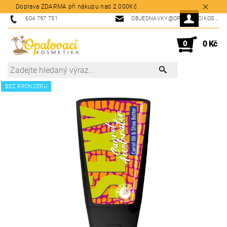
Doprava ZDARMA při nákupu nad 2.000Kč
604 797 751
OBJEDNAVKY@OPALOVACIKOSMETIKA.CZ
0
0 Kč
BEZ BRONZERU