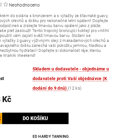
Neohodnoceno
krém do solária s bronzerem a s výtažky ze šťavnaté guavy,
ch ořechů a ibišku pro nekonečné letní opálení! Dopřejte
 odpočinek a získejte tmavou barvu opálení jako z pláže,
aše pleť zaslouží! Tento tropický bronzující koktejl pro vnitřní
 použití vám zajistí svěží tmavou barvu. Složení se
 výtažky z guavy, výživnými oleji z makadamových ořechů a
havajského ibišku zanechá vaši pokožku jemnou, hladkou a
nezbytnou hydratací! Dopřejte si dokonalost ráje, kterou
je Waikiki Weekend!
Skladem u dodavatele - objednáme u
st
dodavatele proti Vaší objednávce (K
dodání do 9 dnů)
(12 ks)
 Kč
ED HARDY TANNING