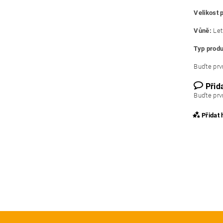
Velikost 
Vůně:
Let
Typ produ
Buďte prvn
Přid
Buďte prvn
Přidat