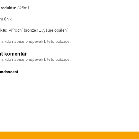
produktu:
325ml
ní únik
ktu:
Přírodní bronzer, Zvyšuje opálení
í, kdo napíše příspěvek k této položce.
at komentář
í, kdo napíše příspěvek k této položce.
 hodnocení