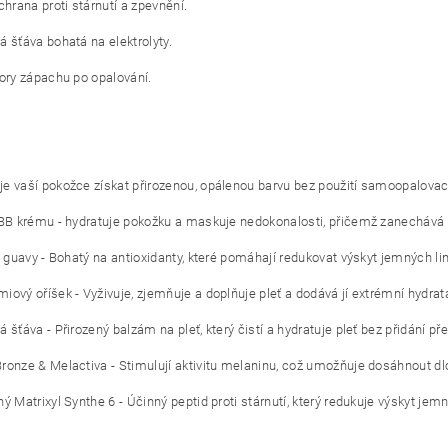
chrana proti stárnutí a zpevnění.
 šťáva bohatá na elektrolyty.
ory zápachu po opalování.
 vaší pokožce získat přirozenou, opálenou barvu bez použití samoopalovac
 BB krému - hydratuje pokožku a maskuje nedokonalosti, přičemž zanechává
z guavy - Bohatý na antioxidanty, které pomáhají redukovat výskyt jemných li
ový oříšek - Vyživuje, zjemňuje a doplňuje pleť a dodává jí extrémní hydrat
 šťáva - Přirozený balzám na pleť, který čistí a hydratuje pleť bez přidání př
onze & Melactiva - Stimulují aktivitu melaninu, což umožňuje dosáhnout d
ý Matrixyl Synthe 6 - Účinný peptid proti stárnutí, který redukuje výskyt jemný