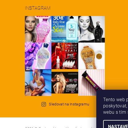
INSTAGRAM
Tento web p
Sledovat na Instagramu
poskytovat,
webu s tím 
NASTAVE