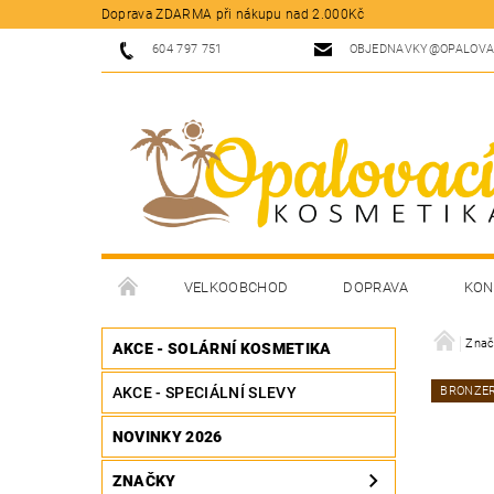
Doprava ZDARMA při nákupu nad 2.000Kč
604 797 751
OBJEDNAVKY@OPALOVA
VELKOOBCHOD
DOPRAVA
KON
Znač
AKCE - SOLÁRNÍ KOSMETIKA
AKCE - SPECIÁLNÍ SLEVY
BRONZE
NOVINKY 2026
ZNAČKY