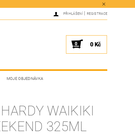
|
PŘIHLÁŠENÍ
REGISTRACE
0
0 Kč
MOJE OBJEDNÁVKA
 HARDY WAIKIKI
EKEND 325ML