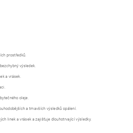
ích prostředků.
 bezchybný výsledek.
nek a vrásek.
aci.
ebytečného oleje.
louhodobějších a tmavších výsledků opálení.
ch linek a vrásek a zajišťuje dlouhotrvající výsledky.