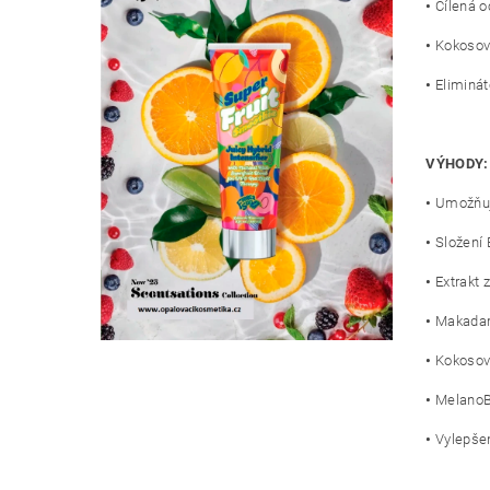
•
Cílená o
•
Kokosová
•
Eliminát
VÝHODY:
•
Umožňuje
•
Složení
•
Extrakt 
•
Makadami
•
Kokosová
•
MelanoBr
•
Vylepšen