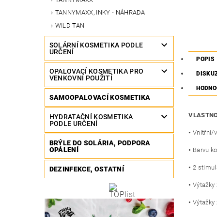
TANNYMAXX, INKY - NÁHRADA
WILD TAN
SOLÁRNÍ KOSMETIKA PODLE
URČENÍ
POPIS
OPALOVACÍ KOSMETIKA PRO
DISKU
VENKOVNÍ POUŽITÍ
HODNO
SAMOOPALOVACÍ KOSMETIKA
VLASTNO
HYDRATAČNÍ KOSMETIKA
PODLE URČENÍ
•
Vnitřní/
BRÝLE DO SOLÁRIA, PODPORA
OPÁLENÍ
•
Barvu ko
•
2 stimul
DEZINFEKCE, OSTATNÍ
•
Výtažky 
•
Výtažky 