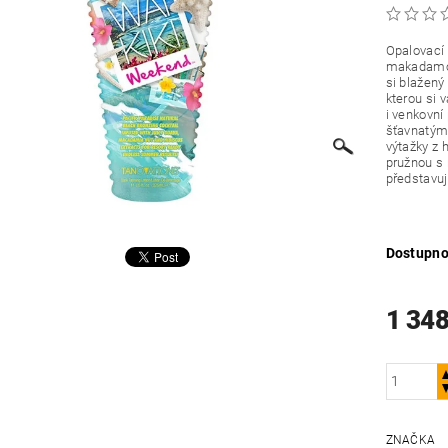
Opalovací 
makadamový
si blažený
kterou si v
i venkovní
šťavnatými
výtažky z 
pružnou s 
představu
Dostupno
1 348
ZNAČKA