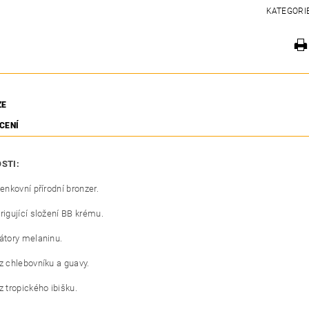
KATEGORI
ZE
CENÍ
STI:
venkovní přírodní bronzer.
rigující složení BB krému.
átory melaninu.
z chlebovníku a guavy.
z tropického ibišku.