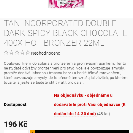
TAN INCORPORATED DOUBLE
DARK SPICY BLACK CHOCOLATE
400X HOT BRONZER 22ML
Neohodnoceno
Opalovací krém do solária s bronzerem a prohřívacím účinkem. Tento
nestydatě odvážný bronzer není pro stydlivce, ale povzbuzuje smysly,
protože dodává lahodnou tmavou barvu a horké tělové mravenčení,
které povzbuzuje smysly. Je to přesně ten vzrušující zážitek, po kterém
toužíte, a ještě se budete chtít vrátit pro další.
Na objednávku - objednáme u
Dostupnost
dodavatele proti Vaší objednávce (K
dodání do 14-30 dnů)
(48 ks)
196 Kč