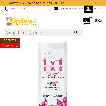
Doprava ZDARMA při nákupu nad 2.000Kč
604 797 751
OBJEDNAVKY@OPALOVACIKOSMETIKA.CZ
0
0 Kč
BRONZER
PROHŘÍVACÍ