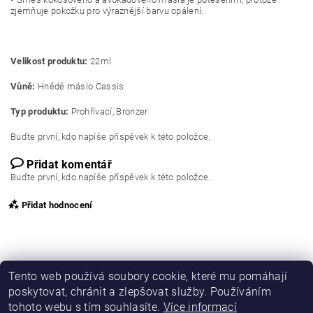
zjemňuje pokožku pro výraznější barvu opálení.
Velikost produktu:
22
ml
Vůně:
Hnědé máslo Cassis
Typ produktu:
Prohřívací, Bronzer
Buďte první, kdo napíše příspěvek k této položce.
Přidat komentář
Buďte první, kdo napíše příspěvek k této položce.
Přidat hodnocení
Tento web používá soubory cookie, které mu pomáhají
poskytovat, chránit a zlepšovat služby. Používáním
tohoto webu s tím souhlasíte.
Více informací