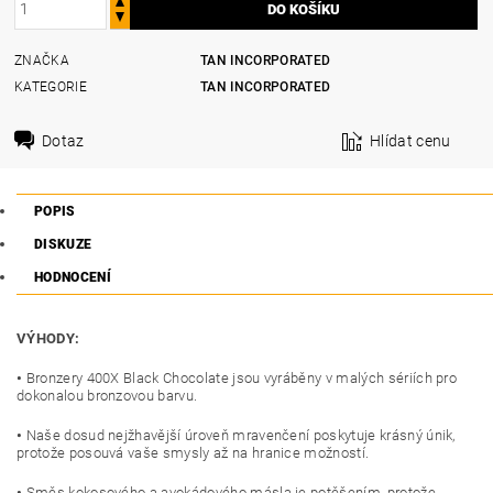
ZNAČKA
TAN INCORPORATED
KATEGORIE
TAN INCORPORATED
Dotaz
Hlídat cenu
POPIS
DISKUZE
HODNOCENÍ
VÝHODY:
•
Bronzery 400X Black Chocolate jsou vyráběny v malých sériích pro
dokonalou bronzovou barvu.
•
Naše dosud nejžhavější úroveň mravenčení poskytuje krásný únik,
protože posouvá vaše smysly až na hranice možností.
•
Směs kokosového a avokádového másla je potěšením, protože