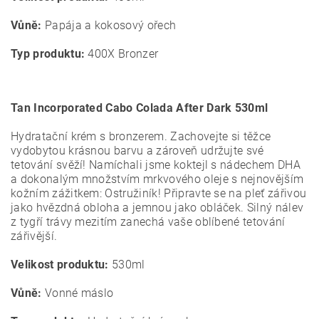
Vůně:
Papája a kokosový ořech
Typ produktu:
400X Bronzer
Tan Incorporated Cabo Colada After Dark 530ml
Hydratační krém s bronzerem. Zachovejte si těžce
vydobytou krásnou barvu a zároveň udržujte své
tetování svěží! Namíchali jsme koktejl s nádechem DHA
a dokonalým množstvím mrkvového oleje s nejnovějším
kožním zážitkem: Ostružiník! Připravte se na pleť zářivou
jako hvězdná obloha a jemnou jako obláček. Silný nálev
z tygří trávy mezitím zanechá vaše oblíbené tetování
zářivější.
Velikost produktu:
530ml
Vůně:
Vonné máslo