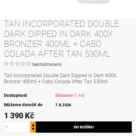
TAN INCORPORATED DOUBLE
DARK DIPPED IN DARK 400X
BRONZER 400ML + CABO
COLADA AFTER TAN 530ML
Neohodnoceno
Tan Incorporated Double Dark Dipped in Dark 400X
Bronzer 400ml + Cabo Colada After Tan 530ml
Dostupnost
Skladem
(1 ks)
Můžeme doručit do
7.8.2026
1 390 Kč