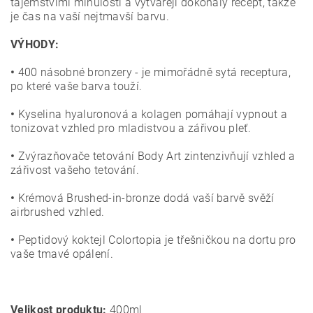
tajemstvími minulosti a vytvářejí dokonalý recept, takže
je čas na vaší nejtmavší barvu.
VÝHODY:
•
400 násobné bronzery - je mimořádně sytá receptura,
po které vaše barva touží.
•
Kyselina hyaluronová a kolagen pomáhají vypnout a
tonizovat vzhled pro mladistvou a zářivou pleť.
•
Zvýrazňovače tetování Body Art zintenzivňují vzhled a
zářivost vašeho tetování.
•
Krémová Brushed-in-bronze dodá vaší barvě svěží
airbrushed vzhled.
•
Peptidový koktejl Colortopia je třešničkou na dortu pro
vaše tmavé opálení.
Velikost produktu:
400ml