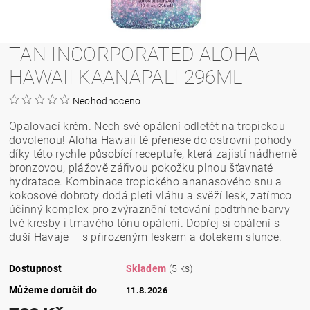
TAN INCORPORATED ALOHA
HAWAII KAANAPALI 296ML
Neohodnoceno
Opalovací krém. Nech své opálení odletět na tropickou
dovolenou! Aloha Hawaii tě přenese do ostrovní pohody
díky této rychle působící receptuře, která zajistí nádherně
bronzovou, plážově zářivou pokožku plnou šťavnaté
hydratace. Kombinace tropického ananasového snu a
kokosové dobroty dodá pleti vláhu a svěží lesk, zatímco
účinný komplex pro zvýraznění tetování podtrhne barvy
tvé kresby i tmavého tónu opálení. Dopřej si opálení s
duší Havaje – s přirozeným leskem a dotekem slunce.
Dostupnost
Skladem
(5 ks)
Můžeme doručit do
11.8.2026