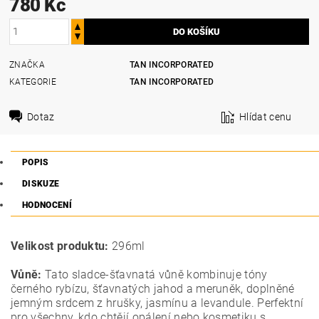
780 Kč
ZNAČKA
TAN INCORPORATED
KATEGORIE
TAN INCORPORATED
Dotaz
Hlídat cenu
POPIS
DISKUZE
HODNOCENÍ
Velikost produktu:
296ml
Vůně:
Tato sladce‑šťavnatá vůně kombinuje tóny
černého rybízu, šťavnatých jahod a meruněk, doplněné
jemným srdcem z hrušky, jasmínu a levandule. Perfektní
pro všechny, kdo chtějí opálení nebo kosmetiku s