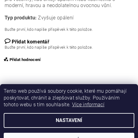
moderní, hravou a neodolatelnou ovocnou vůní.
Typ produktu:
Zvyšuje opálení
Buďte první, kdo napíše příspěvek k této položce.
Přidat komentář
Buďte první, kdo napíše příspěvek k této položce.
Přidat hodnocení
Tento web používá soubory cookie, které mu pomáhají
poskytovat, chránit a zlepšovat služby. Používáním
tohoto webu s tím souhlasíte.
Více informací
NASTAVENÍ
2026 © Opalovací kosmetika, všechna práva vyhrazena