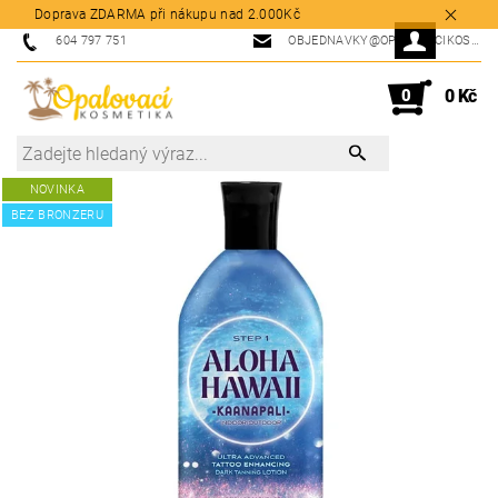
Doprava ZDARMA při nákupu nad 2.000Kč
604 797 751
OBJEDNAVKY@OPALOVACIKOSMETIKA.CZ
0
0 Kč
NOVINKA
BEZ BRONZERU