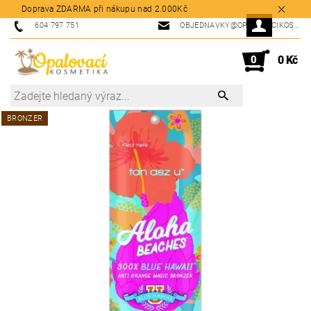
Doprava ZDARMA při nákupu nad 2.000Kč
604 797 751
OBJEDNAVKY@OPALOVACIKOSMETIKA.CZ
0
0 Kč
BRONZER