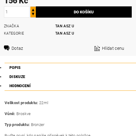
156 Kč
ZNAČKA
TAN ASZ U
KATEGORIE
TAN ASZ U
Dotaz
Hlídat cenu
POPIS
DISKUZE
HODNOCENÍ
Velikost produktu:
22
ml
Vůně:
Broskve
Typ produktu:
Bronzer
Buďte první, kdo napíše příspěvek k této položce.