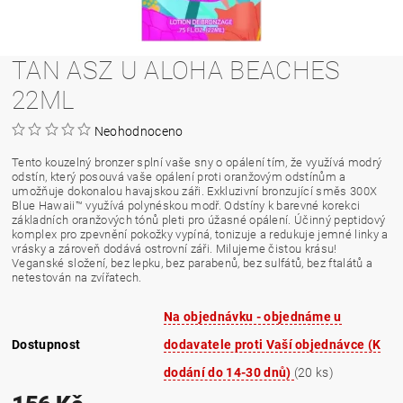
TAN ASZ U ALOHA BEACHES
22ML
Neohodnoceno
Tento kouzelný bronzer splní vaše sny o opálení tím, že využívá modrý
odstín, který posouvá vaše opálení proti oranžovým odstínům a
umožňuje dokonalou havajskou záři. Exkluzivní bronzující směs 300X
Blue Hawaii™ využívá polynéskou modř. Odstíny k barevné korekci
základních oranžových tónů pleti pro úžasné opálení. Účinný peptidový
komplex pro zpevnění pokožky vypíná, tonizuje a redukuje jemné linky a
vrásky a zároveň dodává ostrovní záři. Milujeme čistou krásu!
Veganské složení, bez lepku, bez parabenů, bez sulfátů, bez ftalátů a
netestován na zvířatech.
Na objednávku - objednáme u
Dostupnost
dodavatele proti Vaší objednávce (K
dodání do 14-30 dnů)
(20 ks)