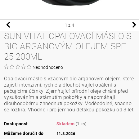
1
z 4
SUN VITAL OPALOVACÍ MÁSLO S
BIO ARGANOVÝM OLEJEM SPF
25 200ML
Neohodnoceno
Opalovací máslo s vzácným bio arganovým olejem, které
zajistí intenzivní, rychlé a dlouhotrvající opálení s
pečujícími účinky. Zjemňující přírodní oleje chrání před
vysušováním a stárnutím pokožky a napomáhají
dlouhodobému zhnědnutí pokožky. Voděodolné, snadno
se roztírá. Vhodné i pro jemnou dětskou pokožku od 3 let.
Dostupnost
Skladem
(1 ks)
Můžeme doručit do
11.8.2026