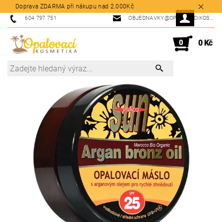
Doprava ZDARMA při nákupu nad 2.000Kč
604 797 751
OBJEDNAVKY@OPALOVACIKOSMETIKA.CZ
0
0 Kč