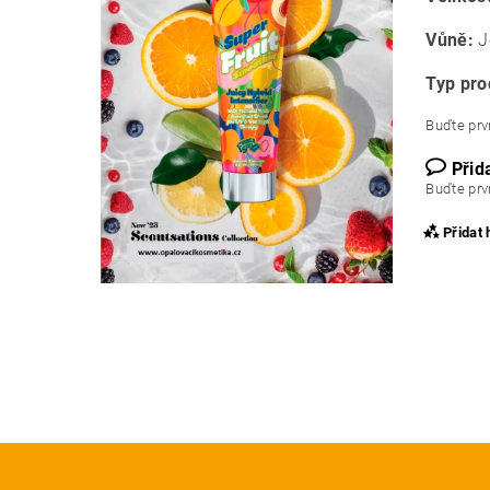
Vůně:
J
Typ pro
Buďte prvn
Přid
Buďte prvn
Přidat