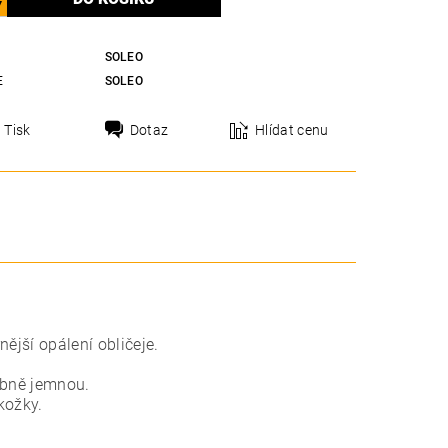
SOLEO
E
SOLEO
Tisk
Dotaz
Hlídat cenu
ější opálení obličeje.
ábně jemnou.
kožky.