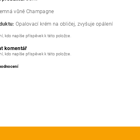
emná vůně Champagne
duktu:
Opalovací krém na obličej, zvyšuje opálení
í, kdo napíše příspěvek k této položce.
at komentář
í, kdo napíše příspěvek k této položce.
 hodnocení