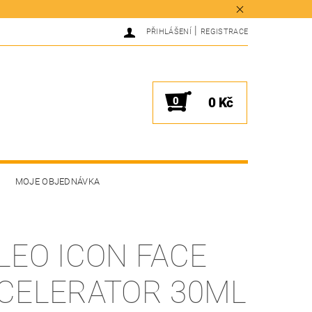
|
PŘIHLÁŠENÍ
REGISTRACE
0
0 Kč
MOJE OBJEDNÁVKA
LEO ICON FACE
CELERATOR 30ML