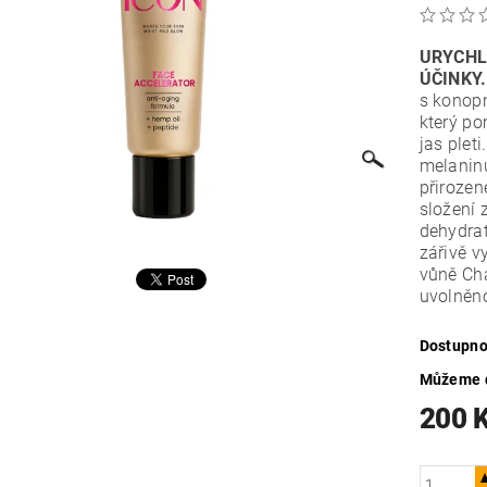
URYCHL
ÚČINKY
s konopn
který po
jas plet
melaninu
přirozen
složení
dehydrat
zářivě v
vůně Ch
uvolněn
Dostupno
Můžeme d
200 