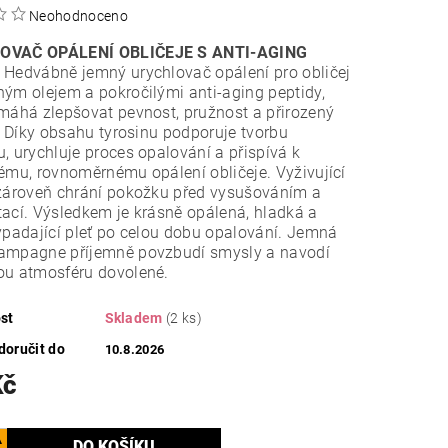
Neohodnoceno
OVAČ OPÁLENÍ OBLIČEJE S ANTI-AGING
.
Hedvábně jemný urychlovač opálení pro obličej
ým olejem a pokročilými anti-aging peptidy,
máhá zlepšovat pevnost, pružnost a přirozený
i. Díky obsahu tyrosinu podporuje tvorbu
, urychluje proces opalování a přispívá k
ému, rovnoměrnému opálení obličeje. Vyživující
 zároveň chrání pokožku před vysušováním a
ací. Výsledkem je krásně opálená, hladká a
ypadající pleť po celou dobu opalování. Jemná
ampagne příjemně povzbudí smysly a navodí
ou atmosféru dovolené.
st
Skladem
(2 ks)
oručit do
10.8.2026
Kč