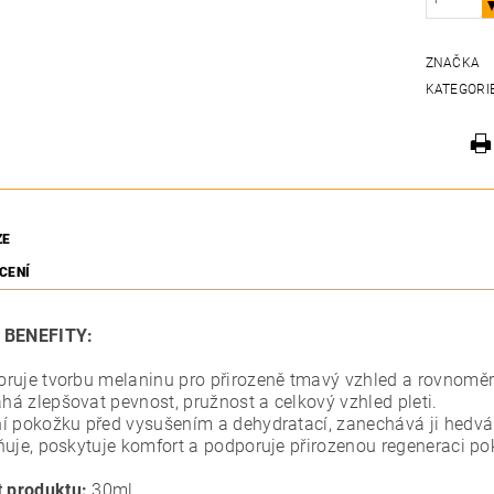
ZNAČKA
KATEGORI
ZE
CENÍ
 BENEFITY:
ruje tvorbu melaninu pro přirozeně tmavý vzhled a rovnoměrn
á zlepšovat pevnost, pružnost a celkový vzhled pleti.
í pokožku před vysušením a dehydratací, zanechává ji hedv
ňuje, poskytuje komfort a podporuje přirozenou regeneraci po
t produktu:
30ml