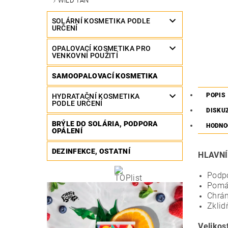
WILD TAN
SOLÁRNÍ KOSMETIKA PODLE
URČENÍ
OPALOVACÍ KOSMETIKA PRO
VENKOVNÍ POUŽITÍ
SAMOOPALOVACÍ KOSMETIKA
POPIS
HYDRATAČNÍ KOSMETIKA
PODLE URČENÍ
DISKU
BRÝLE DO SOLÁRIA, PODPORA
HODNO
OPÁLENÍ
DEZINFEKCE, OSTATNÍ
HLAVNÍ
Podpo
Pomáh
Chrán
Zklid
Velikos