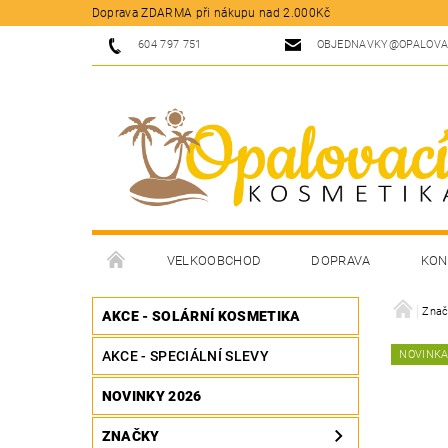
Doprava ZDARMA při nákupu nad 2.000Kč
604 797 751
OBJEDNAVKY@OPALOVA
VELKOOBCHOD
DOPRAVA
KON
Znač
AKCE - SOLÁRNÍ KOSMETIKA
AKCE - SPECIÁLNÍ SLEVY
NOVINK
NOVINKY 2026
ZNAČKY