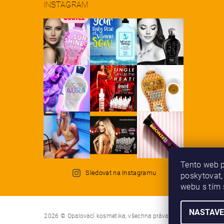
INSTAGRAM
Tento web p
Sledovat na Instagramu
poskytovat,
webu s tím 
NASTAVE
2026 © Opalovací kosmetika, všechna práva vyhrazena