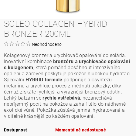
SOLEO COLLAGEN HYBRID
BRONZER 200ML
Neohodnoceno
Kolagenový bronzer a urychlovač opalování do solária.
Inovativní kombinace
bronzéru a urychlovače opalování
s kolagenem
, která pomáhá dosáhnout intenzivního
opálení a zároveň poskytuje pokožce hlubokou hydrataci.
Speciální
HYBRID formule
podporuje biosyntézu
melaninu a urychluje proces zhnědnutí pokožky, díky
čemuž získáte rychlejší a výraznější bronzový odstín.
Lehký balzám se
rychle vstřebává
, nezanechává
nepříjemný pocit na pokožce a zahalí tělo do nádherné
exotické vůně. Pokožka zůstává jemná, hydratovaná a
viditelně krásnější po každém opalování.
Dostupnost
Momentálně nedostupné