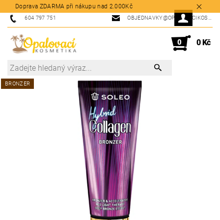
Doprava ZDARMA při nákupu nad 2.000Kč
604 797 751
OBJEDNAVKY@OPALOVACIKOSMETIKA.CZ
0
0 Kč
BRONZER