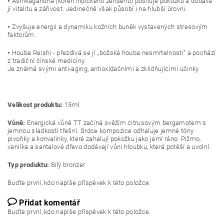
•
Ashwagandha (kořen indického ženšenu) posiluje pokožku a dodává
jí vitalitu a zářivost. Jedinečně však působí i na hlubší úrovni.
•
Zvyšuje energii a dynamiku kožních buněk vystavených stresovým
faktorům.
•
Houba Reishi - přezdívá se jí „božská houba nesmrtelnosti“ a pochází
z tradiční čínské medicíny.
Je známá svými anti-aging, antioxidačními a zklidňujícími účinky.
Velikost produktu:
15
ml
Vůně:
Energická vůně TT začíná svěžím citrusovým bergamotem s
jemnou sladkostí třešní. Srdce kompozice odhaluje jemné tóny
pivoňky a konvalinky, které zahalují pokožku jako jarní ráno. Pižmo,
vanilka a santalové dřevo dodávají vůni hloubku, která potěší a uvolní.
Typ produktu:
Bílý bronzer
Buďte první, kdo napíše příspěvek k této položce.
Přidat komentář
Buďte první, kdo napíše příspěvek k této položce.