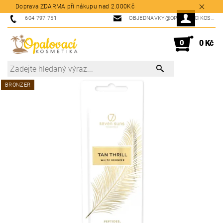
Doprava ZDARMA při nákupu nad 2.000Kč
604 797 751
OBJEDNAVKY@OPALOVACIKOSMETIKA.CZ
0
0 Kč
BRONZER