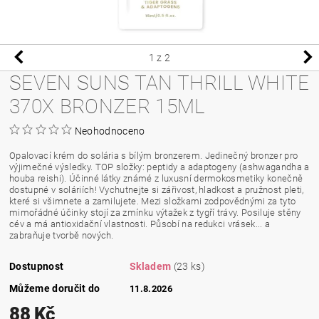
1
z 2
SEVEN SUNS TAN THRILL WHITE
370X BRONZER 15ML
Neohodnoceno
Opalovací krém do solária s bílým bronzerem. Jedinečný bronzer pro
výjimečné výsledky. TOP složky: peptidy a adaptogeny (ashwagandha a
houba reishi). Účinné látky známé z luxusní dermokosmetiky konečně
dostupné v soláriích! Vychutnejte si zářivost, hladkost a pružnost pleti,
které si všimnete a zamilujete. Mezi složkami zodpovědnými za tyto
mimořádné účinky stojí za zmínku výtažek z tygří trávy. Posiluje stěny
cév a má antioxidační vlastnosti. Působí na redukci vrásek... a
zabraňuje tvorbě nových.
Dostupnost
Skladem
(23 ks)
Můžeme doručit do
11.8.2026
88 Kč