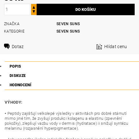
ZNAČKA
SEVEN SUNS
KATEGORIE
SEVEN SUNS
Dotaz
Hlídat cenu
POPIS
DISKUZE
HODNOCENÍ
VÝHODY:
•
Peptidy zajišťují velkolepé výsledky v aktivitách pro dobré stárnutí
mimo jiné tím, že zvyšují produkci kolagenu a elastinu (zpevnění
pokožky), zlepšují vazbu vody v dermis (hydratace) ii snižují syntézu
melaninu (rozjasnění hyperpigmentace).