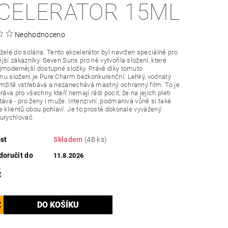
CELERATOR 15ML
Neohodnoceno
želé do solária. Tento akcelerátor byl navržen speciálně pro
jší zákazníky. Seven Suns pro ně vytvořila složení, které
jmodernější dostupné složky. Právě díky tomuto
u složení je Pure Charm bezkonkurenční. Lehký, vodnatý
mžitě vstřebává a nezanechává mastný ochranný film. To je
ráva pro všechny, kteří nemají rádi pocit, že na jejich pleti
tává - pro ženy i muže. Intenzivní, podmanivá vůně si také
e klientů obou pohlaví. Je to prostě dokonale vyvážený
urychlovač.
st
Skladem
(48 ks)
oručit do
11.8.2026
č