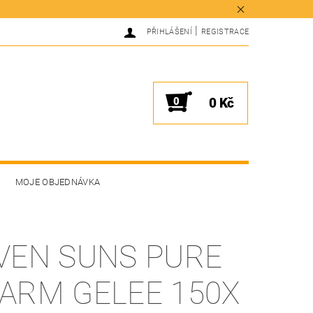
|
PŘIHLÁŠENÍ
REGISTRACE
0
0 Kč
MOJE OBJEDNÁVKA
VEN SUNS PURE
ARM GELEE 150X