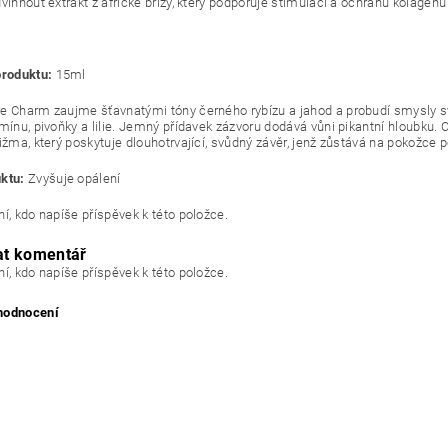
vihnout extrakt z africké břízy, který podporuje stimulaci a ochranu kolagenu 
produktu:
15ml
e Charm zaujme šťavnatými tóny černého rybízu a jahod a probudí smysly s
mínu, pivoňky a lilie. Jemný přídavek zázvoru dodává vůni pikantní hloubku. C
ižma, který poskytuje dlouhotrvající, svůdný závěr, jenž zůstává na pokožce p
ktu:
Zvyšuje opálení
í, kdo napíše příspěvek k této položce.
at komentář
í, kdo napíše příspěvek k této položce.
 hodnocení