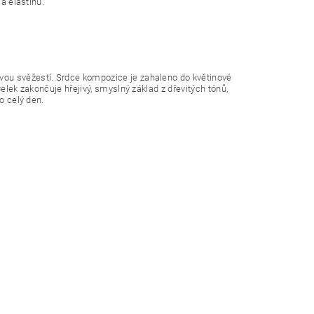
a elastinu.
vou svěžestí. Srdce kompozice je zahaleno do květinové
elek zakončuje hřejivý, smyslný základ z dřevitých tónů,
o celý den.