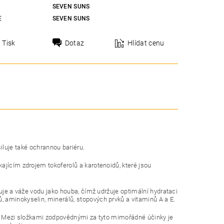
SEVEN SUNS
E
SEVEN SUNS
Tisk
Dotaz
Hlídat cenu
uje také ochrannou bariéru.
kajícím zdrojem tokoferolů a karotenoidů, které jsou
ahuje a váže vodu jako houba, čímž udržuje optimální hydrataci
 aminokyselin, minerálů, stopových prvků a vitaminů A a E.
ete. Mezi složkami zodpovědnými za tyto mimořádné účinky je