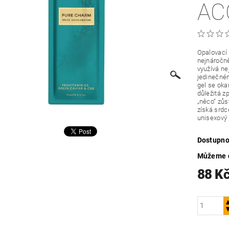
AC
Opalovací 
nejnáročně
využívá ne
jedinečném
gel se oka
důležitá zp
„něco“ zůs
získá srdc
unisexový 
Dostupno
Můžeme d
88 K