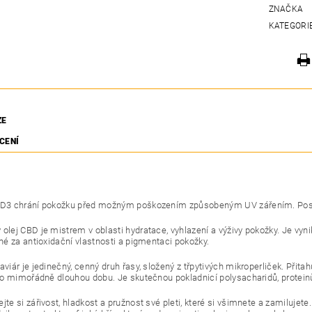
ZNAČKA
KATEGORI
ZE
CENÍ
 D3 chrání pokožku před možným poškozením způsobeným UV zářením. Posil
olej CBD je mistrem v oblasti hydratace, vyhlazení a výživy pokožky. Je vyni
é za antioxidační vlastnosti a pigmentaci pokožky.
aviár je jedinečný, cenný druh řasy, složený z třpytivých mikroperliček. Přit
o mimořádně dlouhou dobu. Je skutečnou pokladnicí polysacharidů, proteinů,
jte si zářivost, hladkost a pružnost své pleti, které si všimnete a zamiluj