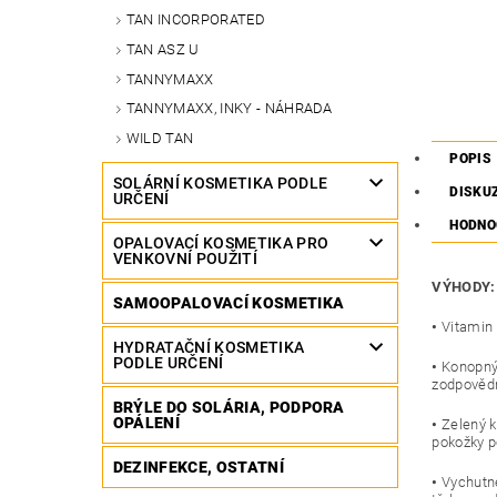
TAN INCORPORATED
TAN ASZ U
TANNYMAXX
TANNYMAXX, INKY - NÁHRADA
WILD TAN
POPIS
SOLÁRNÍ KOSMETIKA PODLE
DISKU
URČENÍ
HODNO
OPALOVACÍ KOSMETIKA PRO
VENKOVNÍ POUŽITÍ
VÝHODY:
SAMOOPALOVACÍ KOSMETIKA
•
Vitamin
HYDRATAČNÍ KOSMETIKA
PODLE URČENÍ
•
Konopný 
zodpovědn
BRÝLE DO SOLÁRIA, PODPORA
OPÁLENÍ
•
Zelený k
pokožky p
DEZINFEKCE, OSTATNÍ
•
Vychutne