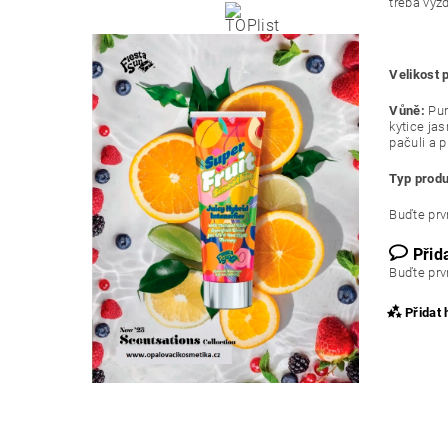
třeba vyzd
Velikost 
Vůně:
Pur
kytice jas
pačuli a p
Typ produ
Buďte prvn
Přid
Buďte prvn
Přidat