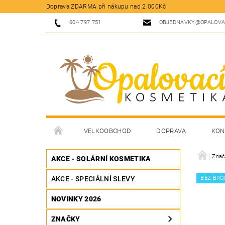
Doprava ZDARMA při nákupu nad 2.000Kč
604 797 751
OBJEDNAVKY@OPALOVA
VELKOOBCHOD
DOPRAVA
KON
Znač
AKCE - SOLÁRNÍ KOSMETIKA
AKCE - SPECIÁLNÍ SLEVY
BEZ BRO
NOVINKY 2026
ZNAČKY