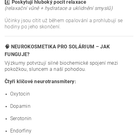
4️⃣
Poskytují hluboký pocit relaxace
(relaxační vůně + hydratace a uklidnění smyslů)
Účinky jsou cítit už během opalování a prohlubují se
hodiny po jeho skončení.
🧠 NEUROKOSMETIKA PRO SOLÁRIUM – JAK
FUNGUJE?
Výzkumy potvrzují silné biochemické spojení mezi
pokožkou, sluncem a naší pohodou.
Čtyři klíčové neurotransmitery:
Oxytocin
Dopamin
Serotonin
Endorfiny