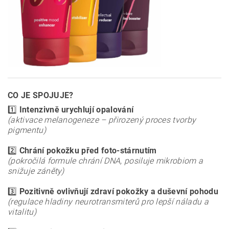
CO JE SPOJUJE?
1️⃣
Intenzivně urychlují opalování
(aktivace melanogeneze – přirozený proces tvorby
pigmentu)
2️⃣
Chrání pokožku před foto-stárnutím
(pokročilá formule chrání DNA, posiluje mikrobiom a
snižuje záněty)
3️⃣
Pozitivně ovlivňují zdraví pokožky a duševní pohodu
(regulace hladiny neurotransmiterů pro lepší náladu a
vitalitu)