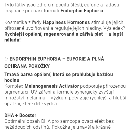
Tyto látky jsou zdrojem pocitu štěstí, euforie a radosti –
inspirace pro naši formuli
Endorphin Euphoria
.
Kosmetika z řady
Happiness Hormones
stimuluje jejich
přirozené uvolňování a reguluje jejich hladiny. Výsledek?
Rychlejší opálení, regenerovaná a zářivá pleť – a lepší
nálada!
✨
ENDORPHIN EUPHORIA – EUFORIE A PLNÁ
OCHRANA POKOŽKY
Tmavá barva opálení, která se prohlubuje každou
hodinu
Komplex
Melanogenesis Activator
podporuje přirozenou
pigmentaci. UV záření a formule synergicky zvyšují
množství melaninu – výzkum potvrzuje rychlejší a hlubší
opálení, které déle vydrží.
DHA + Booster
Optimální obsah DHA pro samoopalovací efekt bez
nežádoucích odstínů. Pokožka je tmavší a krásně