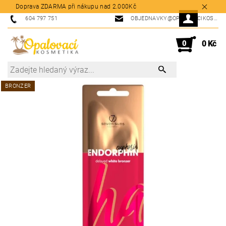
Doprava ZDARMA při nákupu nad 2.000Kč
604 797 751
OBJEDNAVKY@OPALOVACIKOSMETIKA.CZ
0
0 Kč
BRONZER