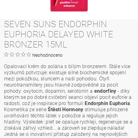
SEVEN SUNS ENDORPHIN
EUPHORIA DELAYED WHITE
BRONZER 15ML
Neohodnoceno
Opalovací krém do solária s bílým bronzerem. Stále více
výzkumů potvrzuje: existuje silné biochemické spojení
mezi pokožkou, sluncem a naší pohodou. Čtyři
neurotransmitery jsou hlavně zodpovědné za pocit
pohody: oxytocin, dopamin, serotonin a
endorfiny
- díky
kterým se po dobré cvičební seanci objeví pocit euforie a
radosti, což je inspirace pro formuli
Endorphin Euphoria
.
Kosmetika ze série
Štěstí Hormony
stimuluje přirozené
uvolňování těchto látek v pokožce a reguluje jejich
hladiny. Výsledek: pleť se opaluje rychleji, regeneruje se a
získává zářivý vzhled... a zároveň se zlepšuje nálada!
Jedná se o inovativní přístup založený na nejnovějších