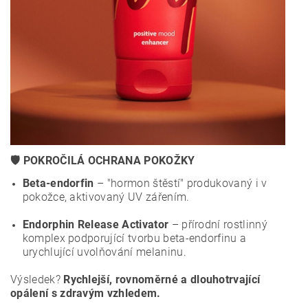
🛡️ POKROČILÁ OCHRANA POKOŽKY
Beta-endorfin
– "hormon štěstí" produkovaný i v
pokožce, aktivovaný UV zářením.
Endorphin Release Activator
– přírodní rostlinný
komplex podporující tvorbu beta-endorfinu a
urychlující uvolňování melaninu.
Výsledek?
Rychlejší, rovnoměrné a dlouhotrvající
opálení s zdravým vzhledem.