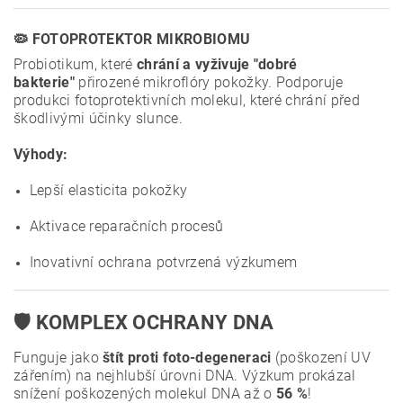
🦠 FOTOPROTEKTOR MIKROBIOMU
Probiotikum, které
chrání a vyživuje "dobré
bakterie"
přirozené mikroflóry pokožky. Podporuje
produkci fotoprotektivních molekul, které chrání před
škodlivými účinky slunce.
Výhody:
Lepší elasticita pokožky
Aktivace reparačních procesů
Inovativní ochrana potvrzená výzkumem
🛡️ KOMPLEX OCHRANY DNA
Funguje jako
štít proti foto-degeneraci
(poškození UV
zářením) na nejhlubší úrovni DNA. Výzkum prokázal
snížení poškozených molekul DNA až o
56 %
!