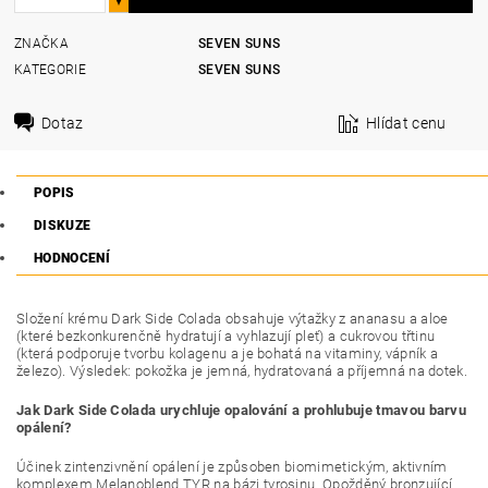
ZNAČKA
SEVEN SUNS
KATEGORIE
SEVEN SUNS
Dotaz
Hlídat cenu
POPIS
DISKUZE
HODNOCENÍ
Složení krému Dark Side Colada obsahuje výtažky z ananasu a aloe
(které bezkonkurenčně hydratují a vyhlazují pleť) a cukrovou třtinu
(která podporuje tvorbu kolagenu a je bohatá na vitaminy, vápník a
železo). Výsledek: pokožka je jemná, hydratovaná a příjemná na dotek.
Jak Dark Side Colada urychluje opalování a prohlubuje tmavou barvu
opálení?
Účinek zintenzivnění opálení je způsoben biomimetickým, aktivním
komplexem Melanoblend TYR na bázi tyrosinu. Opožděný bronzující