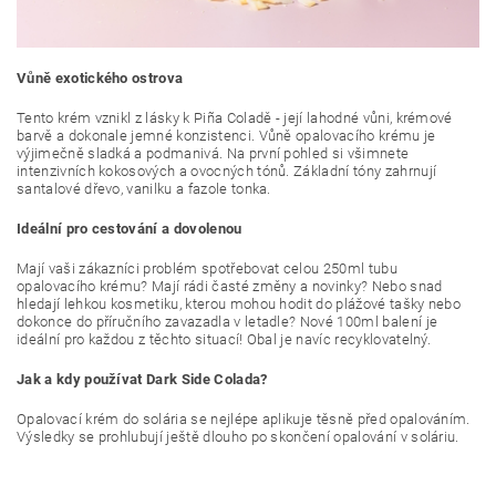
Vůně exotického ostrova
Tento krém vznikl z lásky k Piña Coladě - její lahodné vůni, krémové
barvě a dokonale jemné konzistenci. Vůně opalovacího krému je
výjimečně sladká a podmanivá. Na první pohled si všimnete
intenzivních kokosových a ovocných tónů. Základní tóny zahrnují
santalové dřevo, vanilku a fazole tonka.
Ideální pro cestování a dovolenou
Mají vaši zákazníci problém spotřebovat celou 250ml tubu
opalovacího krému? Mají rádi časté změny a novinky? Nebo snad
hledají lehkou kosmetiku, kterou mohou hodit do plážové tašky nebo
dokonce do příručního zavazadla v letadle? Nové 100ml balení je
ideální pro každou z těchto situací! Obal je navíc recyklovatelný.
Jak a kdy používat Dark Side Colada?
Opalovací krém do solária se nejlépe aplikuje těsně před opalováním.
Výsledky se prohlubují ještě dlouho po skončení opalování v soláriu.