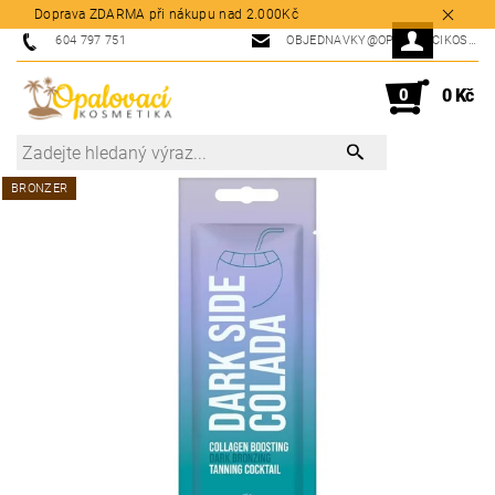
Doprava ZDARMA při nákupu nad 2.000Kč
604 797 751
OBJEDNAVKY@OPALOVACIKOSMETIKA.CZ
0
0 Kč
BRONZER