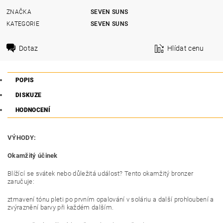
ZNAČKA
SEVEN SUNS
KATEGORIE
SEVEN SUNS
Dotaz
Hlídat cenu
POPIS
DISKUZE
HODNOCENÍ
VÝHODY:
Okamžitý účinek
Blížící se svátek nebo důležitá událost? Tento okamžitý bronzer
zaručuje:
ztmavení tónu pleti po prvním opalování v soláriu a další prohloubení a
zvýraznění barvy při každém dalším.