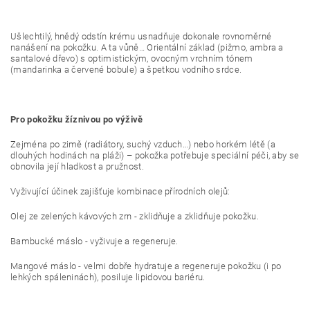
Ušlechtilý, hnědý odstín krému usnadňuje dokonale rovnoměrné
nanášení na pokožku. A ta vůně… Orientální základ (pižmo, ambra a
santalové dřevo) s optimistickým, ovocným vrchním tónem
(mandarinka a červené bobule) a špetkou vodního srdce.
Pro pokožku žíznivou po výživě
Zejména po zimě (radiátory, suchý vzduch…) nebo horkém létě (a
dlouhých hodinách na pláži) – pokožka potřebuje speciální péči, aby se
obnovila její hladkost a pružnost.
Vyživující účinek zajišťuje kombinace přírodních olejů:
Olej ze zelených kávových zrn - zklidňuje a zklidňuje pokožku.
Bambucké máslo - vyživuje a regeneruje.
Mangové máslo - velmi dobře hydratuje a regeneruje pokožku (i po
lehkých spáleninách), posiluje lipidovou bariéru.