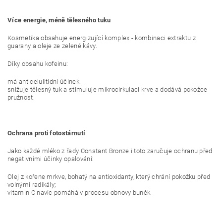
Více energie, méně tělesného tuku
Kosmetika obsahuje energizující komplex - kombinaci extraktu z
guarany a oleje ze zelené kávy.
Díky obsahu kofeinu:
má anticelulitidní účinek.
snižuje tělesný tuk a stimuluje mikrocirkulaci krve a dodává pokožce
pružnost.
Ochrana proti fotostárnutí
Jako každé mléko z řady Constant Bronze i toto zaručuje ochranu před
negativními účinky opalování:
Olej z kořene mrkve, bohatý na antioxidanty, který chrání pokožku před
volnými radikály;
vitamin C navíc pomáhá v procesu obnovy buněk.