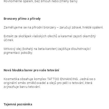
Rovnoměrné opálení, bez šmouh nebo změny barvy.
Bronzery přímo z přírody
Zaměřujeme se na přírodní bronzery – zaručují zdravé, hnědé opálení.
Extrakt ze skořápek vlašských ořechů a karamel zajistí okamžitý
účinek.
Mrkvový olej (bohatý na beta-karoten) zajišťuje dlouhotrvající
pigmentaci pokožky.
Nová hloubka barev pro vaše tetování
Kosmetika obsahuje komplex TATTOO ENHANCING. Jedná se o
originální směs změkčovadel a olejů pro péči o tetování, která
zvýrazňuje barvu tetování.
Tajemná poznámka