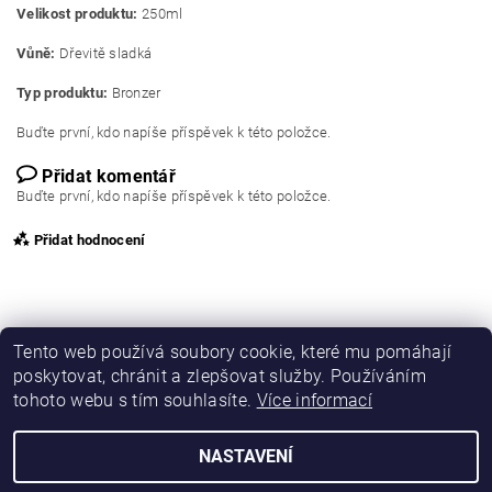
Velikost produktu:
250ml
Vůně:
Dřevitě sladká
Typ produktu:
Bronzer
Buďte první, kdo napíše příspěvek k této položce.
Přidat komentář
Buďte první, kdo napíše příspěvek k této položce.
Přidat hodnocení
Tento web používá soubory cookie, které mu pomáhají
poskytovat, chránit a zlepšovat služby. Používáním
tohoto webu s tím souhlasíte.
Více informací
NASTAVENÍ
2026 © Opalovací kosmetika, všechna práva vyhrazena