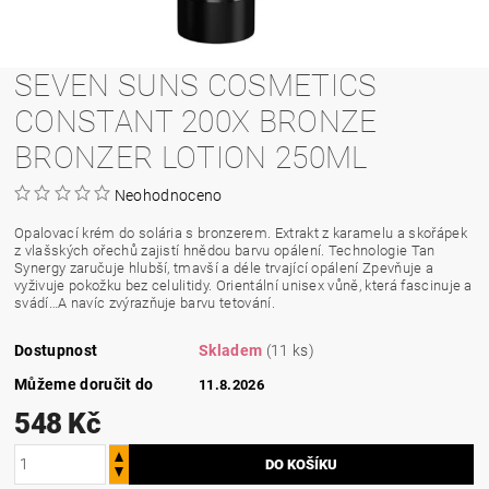
SEVEN SUNS COSMETICS
CONSTANT 200X BRONZE
BRONZER LOTION 250ML
Neohodnoceno
Opalovací krém do solária s bronzerem. Extrakt z karamelu a skořápek
z vlašských ořechů zajistí hnědou barvu opálení. Technologie Tan
Synergy zaručuje hlubší, tmavší a déle trvající opálení Zpevňuje a
vyživuje pokožku bez celulitidy. Orientální unisex vůně, která fascinuje a
svádí…A navíc zvýrazňuje barvu tetování.
Dostupnost
Skladem
(11 ks)
Můžeme doručit do
11.8.2026
548 Kč