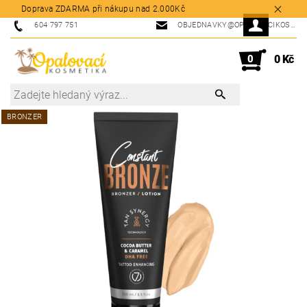
Doprava ZDARMA při nákupu nad 2.000Kč
604 797 751
OBJEDNAVKY@OPALOVACIKOSMETIKA.CZ
0
0 Kč
BRONZER