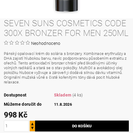
SEVEN SUNS COSMETICS CODE
300X BRONZER FOR MEN 250ML
Neohodnoceno
Pánský opalovací krém do solária s bronzery. Kombinace erythruózy a
DHA zajistí hlubokou barvu, navíc podporovanou působením extraktu z
ořechů. Tento antioxidační bronzer chrání před škodlivými účinky
volných radikálů a stará se o stav pokožky. MultiOil a avokádový olej
pokožku hluboce vyživuje a zároveň ji dodává silnou dávku vitamínů.
Originální mužská vůně s čistě kořenitými tóny dává pocit hluboké
relaxace.
Dostupnost
Skladem
(4 ks)
Můžeme doručit do
11.8.2026
998 Kč