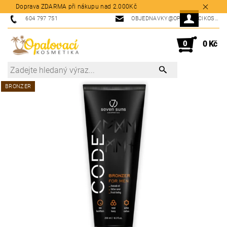
Doprava ZDARMA při nákupu nad 2.000Kč
604 797 751
OBJEDNAVKY@OPALOVACIKOSMETIKA.CZ
0
0 Kč
BRONZER