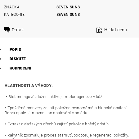
ZNAČKA
SEVEN SUNS
KATEGORIE
SEVEN SUNS
Dotaz
Hlídat cenu
POPIS
DISKUZE
HODNOCENÍ
VLASTNOSTI A VÝHODY:
•
Biotanningové složení aktivuje melanogeneze v kůži.
•
Zpožděné bronzery zajistí pokožce rovnoměrné a hluboké opálení.
Barva opálení tmavne i po opalování v soláriu.
•
Extrakt z vlašských ořechů zajistí pokožce hnědý odstín.
•
Rakytník zpomaluje proces stárnutí, podporuje regeneraci pokožky,