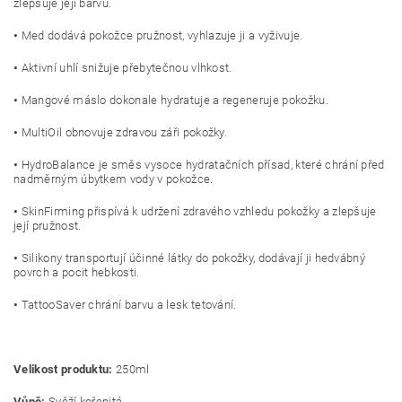
zlepšuje její barvu.
•
Med dodává pokožce pružnost, vyhlazuje ji a vyživuje.
•
Aktivní uhlí snižuje přebytečnou vlhkost.
•
Mangové máslo dokonale hydratuje a regeneruje pokožku.
•
MultiOil obnovuje zdravou záři pokožky.
•
HydroBalance je směs vysoce hydratačních přísad, které chrání před
nadměrným úbytkem vody v pokožce.
•
SkinFirming přispívá k udržení zdravého vzhledu pokožky a zlepšuje
její pružnost.
•
Silikony transportují účinné látky do pokožky, dodávají ji hedvábný
povrch a pocit hebkosti.
•
TattooSaver chrání barvu a lesk tetování.
Velikost produktu:
250ml
Vůně:
Svěží kořenitá