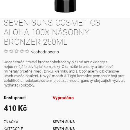
SEVEN SUNS COSMETICS
ALOHA 100X NÁSOBNÝ
BRONZER 250ML
Neohodnoceno
Regenerační tmavý bronzer obohacený o silné antioxidanty a
nejúčinnější zpevňující komplexy. Okamžité bronzery a bronzové
minerály (včetně mědi, zinku, křemíku atd.). Obohacený o biotanové
urychlovače opálení. Nový Smooth & Tight komplex pomáhá v boji proti
celulitidě a nedokonalostem pleti, zatímco arganový olej zajistí výživu a
hydrataci pokožky.
Dostupnost
Vyprodáno
410 Kč
ZNAČKA
SEVEN SUNS
KATEGORIE
SEVEN SUNS