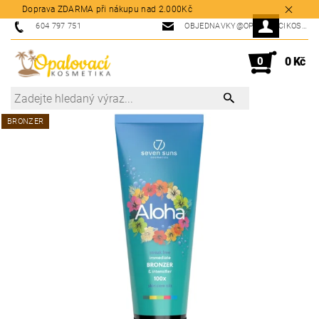
Doprava ZDARMA při nákupu nad 2.000Kč
604 797 751
OBJEDNAVKY@OPALOVACIKOSMETIKA.CZ
0
0 Kč
BRONZER