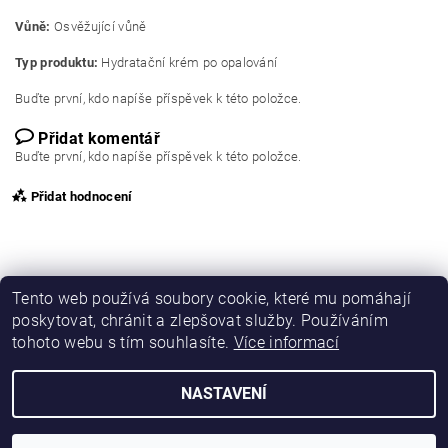
Vůně:
Osvěžující vůně
Typ produktu:
Hydratační krém po opalování
Buďte první, kdo napíše příspěvek k této položce.
Přidat komentář
Buďte první, kdo napíše příspěvek k této položce.
Přidat hodnocení
Tento web používá soubory cookie, které mu pomáhají
poskytovat, chránit a zlepšovat služby. Používáním
tohoto webu s tím souhlasíte.
Více informací
NASTAVENÍ
2026 © Opalovací kosmetika, všechna práva vyhrazena