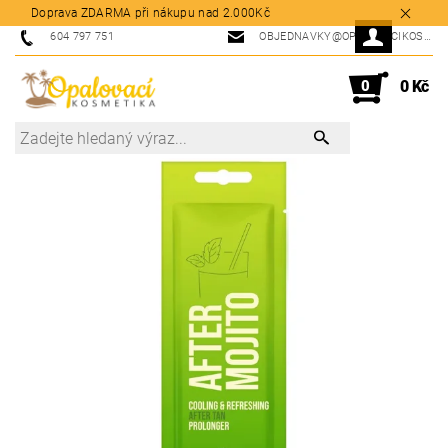
Doprava ZDARMA při nákupu nad 2.000Kč
604 797 751
OBJEDNAVKY@OPALOVACIKOSMETIKA.CZ
0
0 Kč