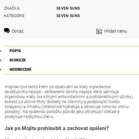
ZNAČKA
SEVEN SUNS
KATEGORIE
SEVEN SUNS
Dotaz
Hlídat cenu
POPIS
DISKUZE
HODNOCENÍ
Inspirací pro tento krém po opalování se staly ingredience
osvěžujícího nápoje - oblíbeného letního nápoje, který zahrnuje
organickou mátu (se silnými antioxidačními a protizánětlivými účinky),
extrakt z cukrové třtiny (bohatý na vitaminy a podporující tvorbu
kolagenu) a limetku (intenzivně hydratuje a obnovuje rohovou vrstvu
pokožky). Na opálenou pokožku působí jako zklidňující obklad a
poskytuje nezbytnou úlevu.
Jak po Mojitu prohloubit a zachovat opálení?