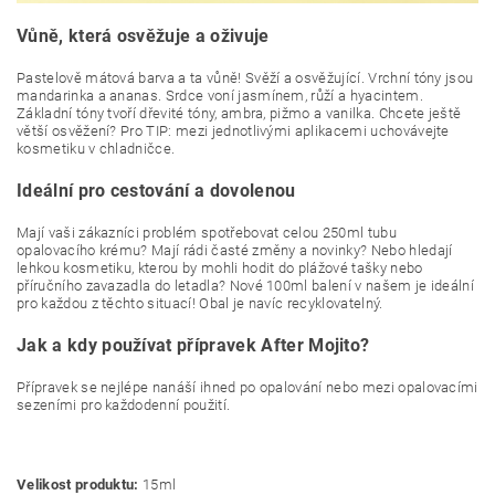
Vůně, která osvěžuje a oživuje
Pastelově mátová barva a ta vůně! Svěží a osvěžující. Vrchní tóny jsou
mandarinka a ananas. Srdce voní jasmínem, růží a hyacintem.
Základní tóny tvoří dřevité tóny, ambra, pižmo a vanilka. Chcete ještě
větší osvěžení? Pro TIP: mezi jednotlivými aplikacemi uchovávejte
kosmetiku v chladničce.
Ideální pro cestování a dovolenou
Mají vaši zákazníci problém spotřebovat celou 250ml tubu
opalovacího krému? Mají rádi časté změny a novinky? Nebo hledají
lehkou kosmetiku, kterou by mohli hodit do plážové tašky nebo
příručního zavazadla do letadla? Nové 100ml balení v našem je ideální
pro každou z těchto situací! Obal je navíc recyklovatelný.
Jak a kdy používat přípravek After Mojito?
Přípravek se nejlépe nanáší ihned po opalování nebo mezi opalovacími
sezeními pro každodenní použití.
Velikost produktu:
15ml