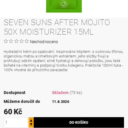
SEVEN SUNS AFTER MOJITO
50X MOISTURIZER 15ML
Neohodnoceno
Hydratační krém po opalování. Inspirováno Mojitem: s cukrovou třtinou,
organickou mátou a limetkovým extraktem; jeho složky fixují a
prohlubují odstín opálení, silně hydratují a obnovují pokožku, jsou také
bohaté na vitamíny a podporují tvorbu kolagenu. Praktická 100ml tuba -
100% vhodná do příručního zavazadla!
Dostupnost
Skladem
(73 ks)
Můžeme doručit do
11.8.2026
60 Kč