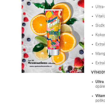
Ultra
Vital
Složk
Kokos
Extra
Mango
Extra
VÝHOD
Ultra
opále
Vitam
poško