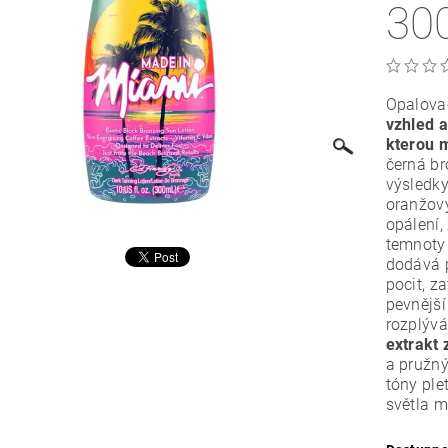
30
Opalovac
vzhled 
kterou 
černá br
výsledky
oranžov
opálení
temnoty 
dodává p
pocit, z
pevnější
rozplývá
extrakt 
a pružný
tóny ple
světla m