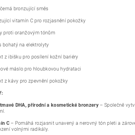
-černá bronzující směs
izující vitamín C pro rozjasnění pokožky
y proti oranžovým tónům
 bohatý na elektrolyty
kt z ibišku pro posílení kožní bariéry
vé máslo pro hloubkovou hydrataci
kt z kávy pro zpevnění pokožky
Y:
 tmavé DHA, přírodní a kosmetické bronzery
– Společně vytvá
ní.
ín C
– Pomáhá rozjasnit unavený a nerovný tón pleti a zároveň
zení volnými radikály.