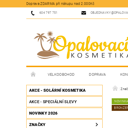
Doprava ZDARMA při nákupu nad 2.000Kč
604 797 751
OBJEDNAVKY@OPALOVA
VELKOOBCHOD
DOPRAVA
KON
Znač
AKCE - SOLÁRNÍ KOSMETIKA
AKCE - SPECIÁLNÍ SLEVY
NOVINK
BRONZE
NOVINKY 2026
ZNAČKY