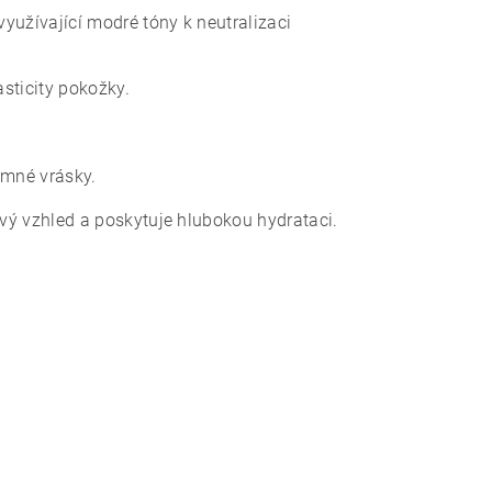
využívající modré tóny k neutralizaci
asticity pokožky.
emné vrásky.
tvý vzhled a poskytuje hlubokou hydrataci.