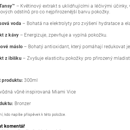
 Tansy™
– Květinový extrakt s uklidňujícími a léčivými účinky, 
ových odstínů pro co nejpřirozenější barvu pokožky.
sová voda
– Bohatá na elektrolyty pro zvýšení hydratace a el
kt z kávy
– Energizuje, zpevňuje a vypíná pokožku.
ové máslo
– Bohatý antioxidant, který pomáhají redukovat j
kt z ibišku
– Zvyšuje elasticitu pokožky pro přirozený mladis
t produktu:
300ml
vůdná vůně inspirovaná Miami Vice
duktu:
Bronzer
í, kdo napíše příspěvek k této položce.
at komentář