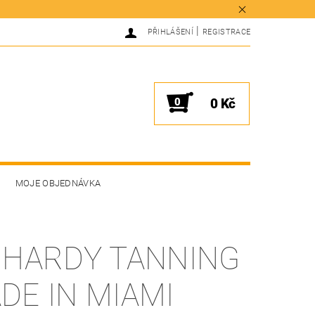
|
PŘIHLÁŠENÍ
REGISTRACE
0
0 Kč
MOJE OBJEDNÁVKA
 HARDY TANNING
DE IN MIAMI