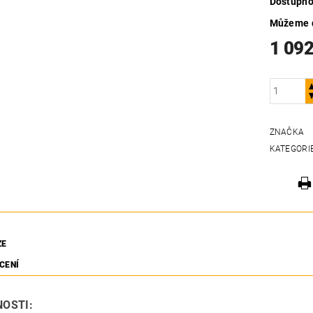
Dostupno
Můžeme d
1 092
ZNAČKA
KATEGORI
ZE
CENÍ
OSTI: