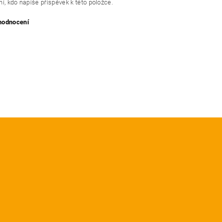
í, kdo napíše příspěvek k této položce.
 hodnocení