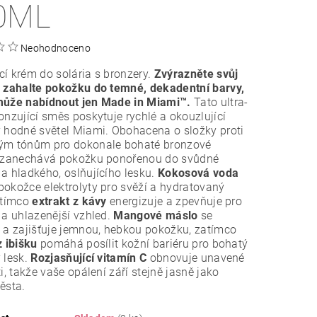
0ML
Neohodnoceno
í krém do solária s bronzery.
Zvýrazněte svůj
a zahalte pokožku do temné, dekadentní barvy,
může nabídnout jen Made in Miami™.
Tato ultra-
onzující směs poskytuje rychlé a okouzlující
 hodné světel Miami. Obohacena o složky proti
ým tónům pro dokonale bohaté bronzové
, zanechává pokožku ponořenou do svůdné
a hladkého, oslňujícího lesku.
Kokosová voda
okožce elektrolyty pro svěží a hydratovaný
atímco
extrakt z kávy
energizuje a zpevňuje pro
 a uhlazenější vzhled.
Mangové máslo
se
 a zajišťuje jemnou, hebkou pokožku, zatímco
z ibišku
pomáhá posílit kožní bariéru pro bohatý
 lesk.
Rozjasňující vitamín C
obnovuje unavené
ti, takže vaše opálení září stejně jasně jako
ěsta.