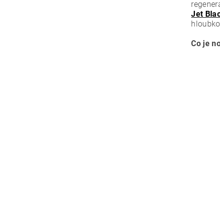
regener
Jet Bla
hloubko
Co je n