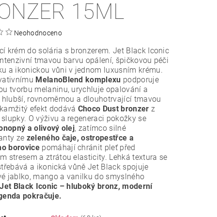
ONZER 15ML
Neohodnoceno
í krém do solária s bronzerem. Jet Black Iconic
intenzivní tmavou barvu opálení, špičkovou péči
ku a ikonickou vůni v jednom luxusním krému.
ovativnímu
MelanoBlend komplexu
podporuje
ou tvorbu melaninu, urychluje opalování a
e hlubší, rovnoměrnou a dlouhotrvající tmavou
Okamžitý efekt dodává
Choco Dust bronzer
z
slupky. O výživu a regeneraci pokožky se
onopný a olivový olej
, zatímco silné
anty ze
zeleného čaje, ostropestřce a
o borovice
pomáhají chránit pleť před
m stresem a ztrátou elasticity. Lehká textura se
střebává a ikonická vůně Jet Black spojuje
vé jablko, mango a vanilku do smyslného
Jet Black Iconic – hluboký bronz, moderní
egenda pokračuje.