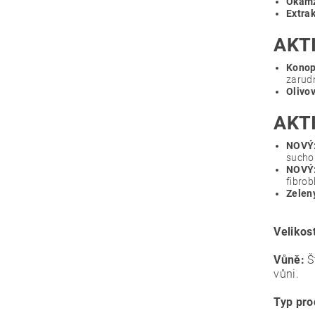
Okamž
Extrak
AKT
Konop
zarudn
Olivov
AKT
NOVÝ:
sucho
NOVÝ:
fibrob
Zelen
Velikos
Vůně:
Š
vůni.
Typ pro