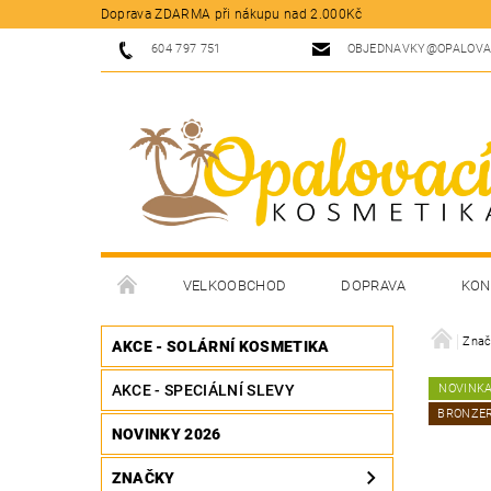
Doprava ZDARMA při nákupu nad 2.000Kč
604 797 751
OBJEDNAVKY@OPALOVA
VELKOOBCHOD
DOPRAVA
KON
Znač
AKCE - SOLÁRNÍ KOSMETIKA
AKCE - SPECIÁLNÍ SLEVY
NOVINK
BRONZE
NOVINKY 2026
ZNAČKY