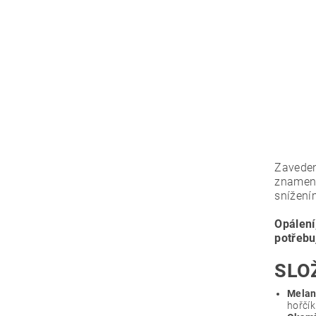
Zavede
znamená
snížení
Opálení
potřebu
SLO
Melan
hořčík