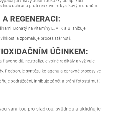
 vypadající tmavý odstín pokožky po aplikaci.
 silnou ochranu proti reaktivním kyslíkovým druhům.
 A REGENERACI:
nami. Bohatý na vitamíny E, A, K a B, snižuje
 vlhkosti a zpomaluje proces stárnutí.
IOXIDAČNÍM ÚČINKEM:
 flavonoidů, neutralizuje volné radikály a vyživuje
idy. Podporuje syntézu kolagenu a opravné procesy ve
idňuje podráždění, inhibuje zánět a brání fotostárnutí.
u vanilkou pro sladkou, svůdnou a uklidňující