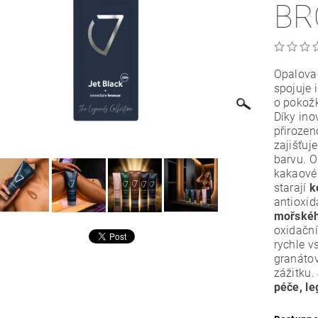
BR
Opalovac
spojuje 
o pokož
Díky in
přirozen
zajišťuj
barvu. 
kakaové 
starají
k
antioxid
mořskéh
oxidační
rychle v
granáto
zážitku.
péče, l