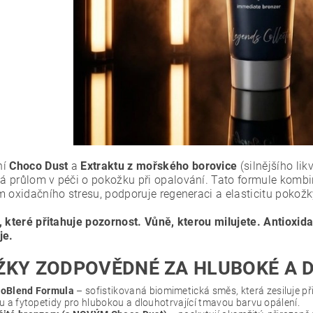
ní
Choco Dust
a
Extraktu z mořského borovice
(silnějšího lik
 průlom v péči o pokožku při opalování. Tato formule kombin
m oxidačního stresu, podporuje regeneraci a elasticitu pokožk
, které přitahuje pozornost. Vůně, kterou milujete. Antioxid
je.
ŽKY ZODPOVĚDNÉ ZA HLUBOKÉ A D
oBlend Formula
– sofistikovaná biomimetická směs, která zesiluje př
u a fytopetidy pro hlubokou a dlouhotrvající tmavou barvu opálení.