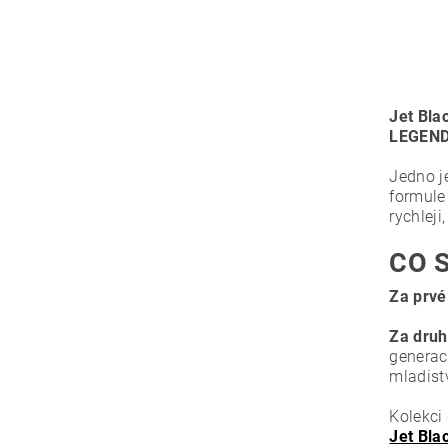
Jet Bla
LEGEND
Jedno j
formule
rychleji
CO 
Za prvé
Za druh
generac
mladist
Kolekci
Jet Bla