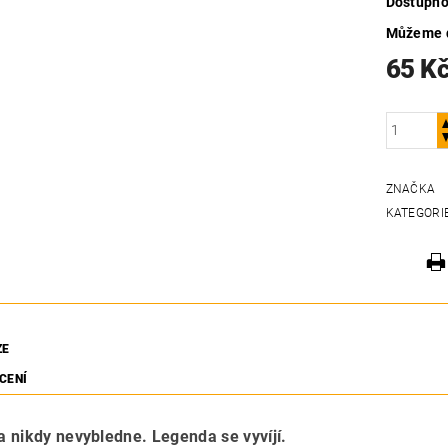
Dostupno
Můžeme d
65 K
ZNAČKA
KATEGORI
ZE
CENÍ
 nikdy nevybledne. Legenda se vyvíjí.