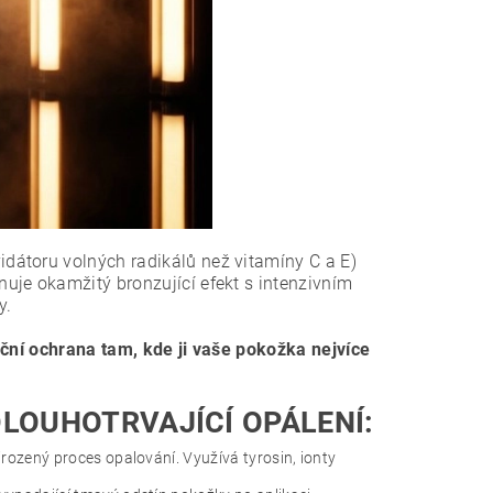
vidátoru volných radikálů než vitamíny C a E)
uje okamžitý bronzující efekt s intenzivním
y.
ační ochrana tam, kde ji vaše pokožka nejvíce
LOUHOTRVAJÍCÍ OPÁLENÍ:
irozený proces opalování. Využívá tyrosin, ionty