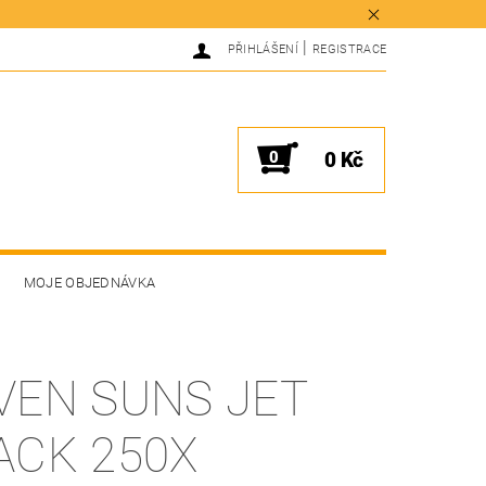
|
PŘIHLÁŠENÍ
REGISTRACE
0
0 Kč
MOJE OBJEDNÁVKA
VEN SUNS JET
ACK 250X