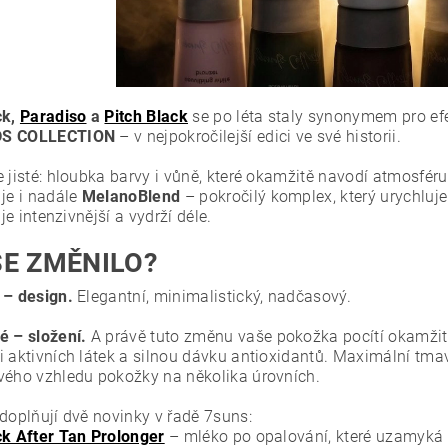
ck,
Paradiso
a
Pitch Black
se po léta staly synonymem pro efe
S COLLECTION
– v nejpokročilejší edici ve své historii.
e jisté: hloubka barvy i vůně, které okamžitě navodí atmosfé
 je i nadále
MelanoBlend
– pokročilý komplex, který urychluje
, je intenzivnější a vydrží déle.
SE ZMĚNILO?
 – design.
Elegantní, minimalistický, nadčasový.
é – složení.
A právě tuto změnu vaše pokožka pocítí okamžit
i aktivních látek a silnou dávku antioxidantů. Maximální tm
vého vzhledu pokožky na několika úrovních.
 doplňují dvě novinky v řadě 7suns:
ck After Tan Prolonger
– mléko po opalování, které uzamyká 