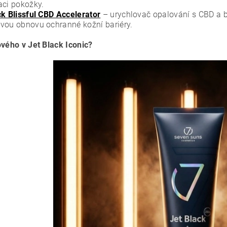
aci pokožky.
ck Blissful CBD Accelerator
– urychlovač opalování s CBD a 
vou obnovu ochranné kožní bariéry.
ového v Jet Black Iconic?