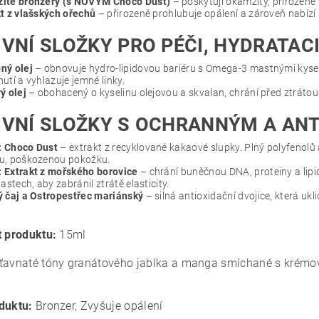
ité bronzery (s NOVÝM Choco Dust)
– poskytují okamžitý, přirozeně
t z vlašských ořechů
– přirozeně prohlubuje opálení a zároveň nabízí
IVNÍ SLOŽKY PRO PÉČI, HYDRATACI
ný olej
– obnovuje hydro-lipidovou bariéru s Omega-3 mastnými kyseli
utí a vyhlazuje jemné linky.
ý olej
– obohacený o kyselinu olejovou a skvalan, chrání před ztrátou
IVNÍ SLOŽKY S OCHRANNÝM A ANT
 Choco Dust
– extrakt z recyklované kakaové slupky. Plný polyfenolů a
u, poškozenou pokožku.
 Extrakt z mořského borovice
– chrání buněčnou DNA, proteiny a lip
lastech, aby zabránil ztrátě elasticity.
ý čaj a Ostropestřec mariánský
– silná antioxidační dvojice, která ukl
t produktu:
15ml
ťavnaté tóny granátového jablka a manga smíchané s krémovo
duktu:
Bronzer, Zvyšuje opálení