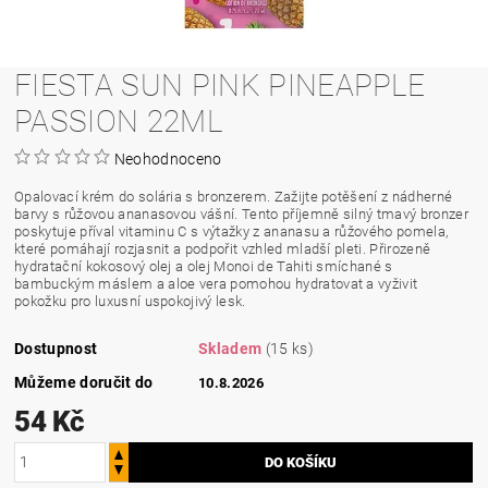
FIESTA SUN PINK PINEAPPLE
PASSION 22ML
Neohodnoceno
Opalovací krém do solária s bronzerem. Zažijte potěšení z nádherné
barvy s růžovou ananasovou vášní. Tento příjemně silný tmavý bronzer
poskytuje příval vitaminu C s výtažky z ananasu a růžového pomela,
které pomáhají rozjasnit a podpořit vzhled mladší pleti. Přirozeně
hydratační kokosový olej a olej Monoi de Tahiti smíchané s
bambuckým máslem a aloe vera pomohou hydratovat a vyživit
pokožku pro luxusní uspokojivý lesk.
Dostupnost
Skladem
(15 ks)
Můžeme doručit do
10.8.2026
54 Kč