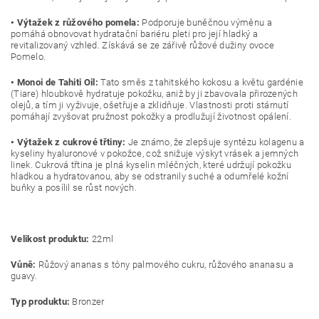
• Výtažek z růžového pomela:
Podporuje buněčnou výměnu a
pomáhá obnovovat hydratační bariéru pleti pro její hladký a
revitalizovaný vzhled. Získává se ze zářivě růžové dužiny ovoce
Pomelo.
• Monoi de Tahiti Oil:
Tato směs z tahitského kokosu a květu gardénie
(Tiare) hloubkově hydratuje pokožku, aniž by ji zbavovala přirozených
olejů, a tím ji vyživuje, ošetřuje a zklidňuje. Vlastnosti proti stárnutí
pomáhají zvyšovat pružnost pokožky a prodlužují životnost opálení.
• Výtažek z cukrové třtiny:
Je známo, že zlepšuje syntézu kolagenu a
kyseliny hyaluronové v pokožce, což snižuje výskyt vrásek a jemných
linek. Cukrová třtina je plná kyselin mléčných, které udržují pokožku
hladkou a hydratovanou, aby se odstranily suché a odumřelé kožní
buňky a posílil se růst nových.
Velikost produktu:
22ml
Vůně:
Růžový ananas s tóny palmového cukru, růžového ananasu a
guavy.
Typ produktu:
Bronzer