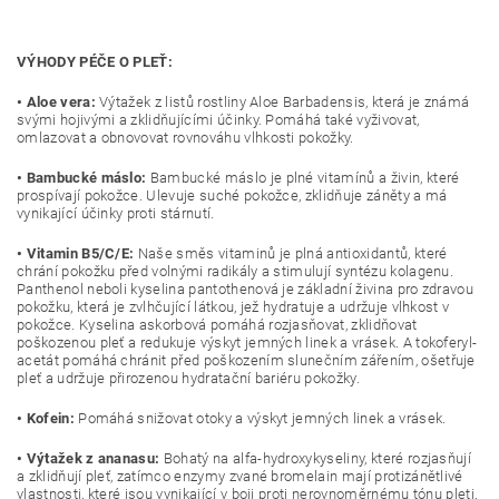
VÝHODY PÉČE O PLEŤ:
• Aloe vera:
Výtažek z listů rostliny Aloe Barbadensis, která je známá
svými hojivými a zklidňujícími účinky. Pomáhá také vyživovat,
omlazovat a obnovovat rovnováhu vlhkosti pokožky.
• Bambucké máslo:
Bambucké máslo je plné vitamínů a živin, které
prospívají pokožce. Ulevuje suché pokožce, zklidňuje záněty a má
vynikající účinky proti stárnutí.
• Vitamin B5/C/E:
Naše směs vitaminů je plná antioxidantů, které
chrání pokožku před volnými radikály a stimulují syntézu kolagenu.
Panthenol neboli kyselina pantothenová je základní živina pro zdravou
pokožku, která je zvlhčující látkou, jež hydratuje a udržuje vlhkost v
pokožce. Kyselina askorbová pomáhá rozjasňovat, zklidňovat
poškozenou pleť a redukuje výskyt jemných linek a vrásek. A tokoferyl-
acetát pomáhá chránit před poškozením slunečním zářením, ošetřuje
pleť a udržuje přirozenou hydratační bariéru pokožky.
• Kofein:
Pomáhá snižovat otoky a výskyt jemných linek a vrásek.
• Výtažek z ananasu:
Bohatý na alfa-hydroxykyseliny, které rozjasňují
a zklidňují pleť, zatímco enzymy zvané bromelain mají protizánětlivé
vlastnosti, které jsou vynikající v boji proti nerovnoměrnému tónu pleti.