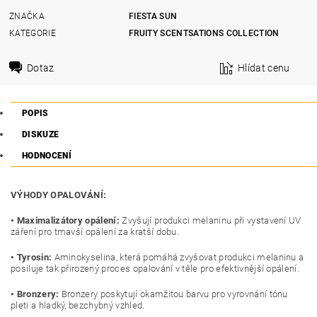
ZNAČKA
FIESTA SUN
KATEGORIE
FRUITY SCENTSATIONS COLLECTION
Dotaz
Hlídat cenu
POPIS
DISKUZE
HODNOCENÍ
VÝHODY OPALOVÁNÍ:
• Maximalizátory opálení:
Zvyšují produkci melaninu při vystavení UV
záření pro tmavší opálení za kratší dobu.
• Tyrosin:
Aminokyselina, která pomáhá zvyšovat produkci melaninu a
posiluje tak přirozený proces opalování v těle pro efektivnější opálení.
• Bronzery:
Bronzery poskytují okamžitou barvu pro vyrovnání tónu
pleti a hladký, bezchybný vzhled.