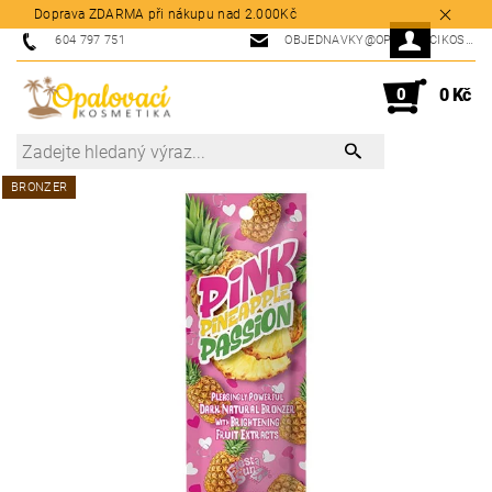
Doprava ZDARMA při nákupu nad 2.000Kč
604 797 751
OBJEDNAVKY@OPALOVACIKOSMETIKA.CZ
0
0 Kč
BRONZER