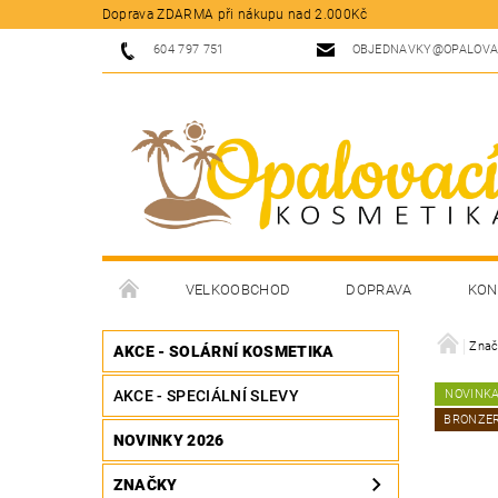
Doprava ZDARMA při nákupu nad 2.000Kč
604 797 751
OBJEDNAVKY@OPALOVA
VELKOOBCHOD
DOPRAVA
KON
Znač
AKCE - SOLÁRNÍ KOSMETIKA
AKCE - SPECIÁLNÍ SLEVY
NOVINK
BRONZE
NOVINKY 2026
ZNAČKY