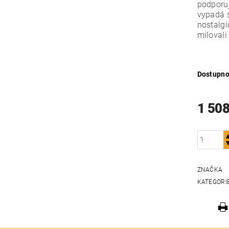
podporuj
vypadá s
nostalgi
milovali
Dostupno
1 508
ZNAČKA
KATEGORI