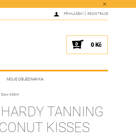
|
PŘIHLÁŠENÍ
REGISTRACE
0
0 Kč
MOJE OBJEDNÁVKA
l Glow 400ml
 HARDY TANNING
CONUT KISSES