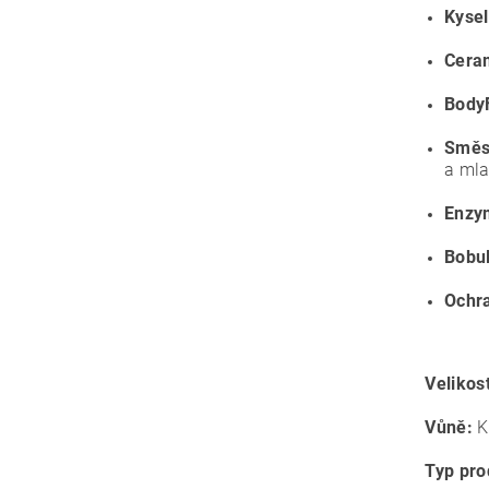
Kysel
Cera
Body
Směs
a mla
Enzym
Bobu
Ochra
Velikos
Vůně:
K
Typ pro