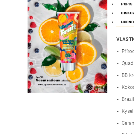
POPIS
DISKU
HODNO
VLASTN
Příro
Quad
BB kr
Kokos
Brazi
Kysel
Ceram