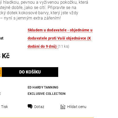
í hladkou, pevnou a vyživenou pokožku, která
tejně dobře, jako se cítí.
Připravte se na
cký dotek kokosové barvy, který jste vždy
 – nyní s jemným extra zářením!
Skladem u dodavatele - objednáme u
st
dodavatele proti Vaší objednávce (K
dodání do 9 dnů)
(11 ks)
 Kč
ED HARDY TANNING
E
EXCLUSIVE COLLECTION
Tisk
Dotaz
Hlídat cenu