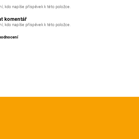
í, kdo napíše příspěvek k této položce.
at komentář
í, kdo napíše příspěvek k této položce.
 hodnocení