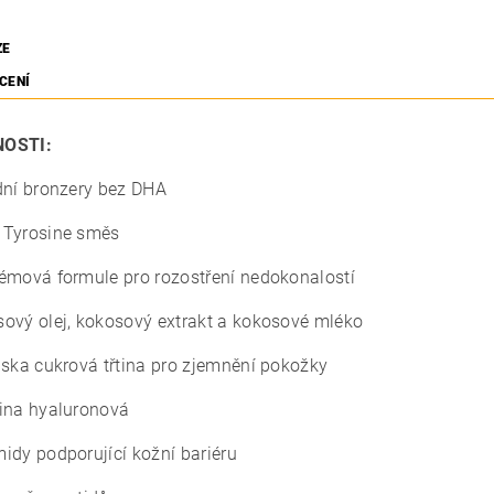
ZE
CENÍ
OSTI:
dní bronzery bez DHA
 Tyrosine směs
émová formule pro rozostření nedokonalostí
ový olej, kokosový extrakt a kokosové mléko
lska cukrová třtina pro zjemnění pokožky
ina hyaluronová
idy podporující kožní bariéru