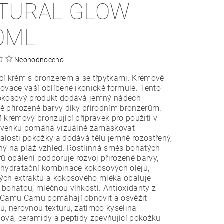
TURAL GLOW
0ML
Neohodnoceno
í krém s bronzerem a se třpytkami.
Krémově
ovace vaší oblíbené ikonické formule. Tento
okosový produkt dodává jemný nádech
 přirozené barvy díky přírodním bronzerům.
 krémový bronzující přípravek pro použití v
 i venku pomáhá vizuálně zamaskovat
losti pokožky a dodává tělu jemně rozostřený,
ný na pláž vzhled. Rostlinná směs bohatých
rů opálení podporuje rozvoj přirozené barvy,
 hydratační kombinace kokosových olejů,
ých extraktů a kokosového mléka obaluje
bohatou, mléčnou vlhkostí. Antioxidanty z
 Camu Camu pomáhají obnovit a osvěžit
, nerovnou texturu, zatímco kyselina
ová, ceramidy a peptidy zpevňující pokožku