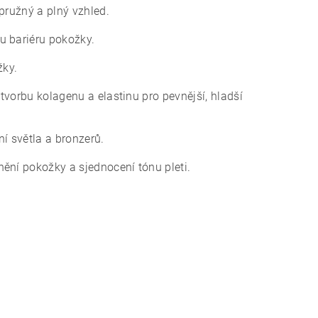
pružný a plný vzhled.
 bariéru pokožky.
žky.
tvorbu kolagenu a elastinu pro pevnější, hladší
í světla a bronzerů.
ění pokožky a sjednocení tónu pleti.