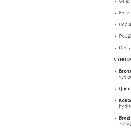
Silná
Enzym
Bobu
Použi
Ochra
VÝHOD
Bronz
výsle
Quad
Kokos
hydra
Brazi
zářiv