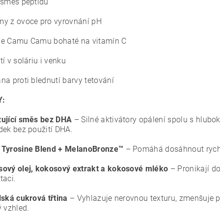
 směs peptidů
y z ovoce pro vyrovnání pH
le Camu Camu bohaté na vitamín C
tí v soláriu i venku
na proti blednutí barvy tetování
Y:
ující směs bez DHA
– Silné aktivátory opálení spolu s hlubo
dek bez použití DHA.
 Tyrosine Blend + MelanoBronze™
– Pomáhá dosáhnout rychle
ový olej, kokosový extrakt a kokosové mléko
– Pronikají d
taci.
lská cukrová třtina
– Vyhlazuje nerovnou texturu, zmenšuje p
ý vzhled.