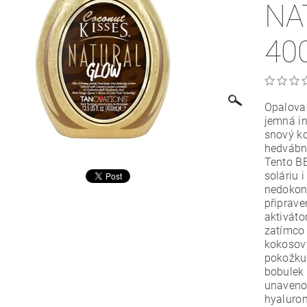
NA
40
Opalovac
jemná in
snový k
hedvábně
Tento BB
soláriu
nedokona
připrave
aktiváto
zatímco
kokosov
pokožku 
bobulek
unavenou
hyaluron