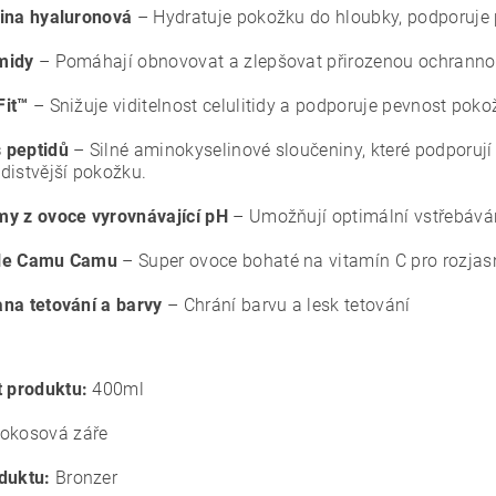
ina hyaluronová
– Hydratuje pokožku do hloubky, podporuje 
midy
– Pomáhají obnovovat a zlepšovat přirozenou ochrannou
Fit™
– Snižuje viditelnost celulitidy a podporuje pevnost poko
 peptidů
– Silné aminokyselinové sloučeniny, které podporují 
distvější pokožku.
y z ovoce vyrovnávající pH
– Umožňují optimální vstřebáván
le Camu Camu
– Super ovoce bohaté na vitamín C pro rozjasn
na tetování a barvy
– Chrání barvu a lesk tetování
t produktu:
400ml
okosová záře
duktu:
Bronzer