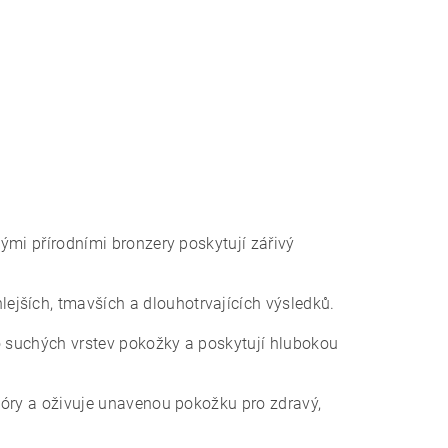
kými přírodními bronzery poskytují zářivý
jších, tmavších a dlouhotrvajících výsledků.
o suchých vrstev pokožky a poskytují hlubokou
óry a oživuje unavenou pokožku pro zdravý,