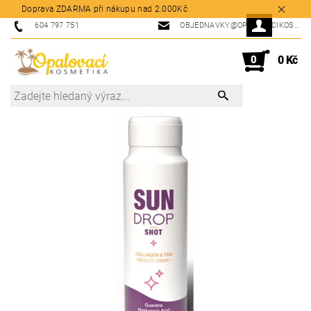
Doprava ZDARMA při nákupu nad 2.000Kč
604 797 751
OBJEDNAVKY@OPALOVACIKOSMETIKA.CZ
0
0 Kč