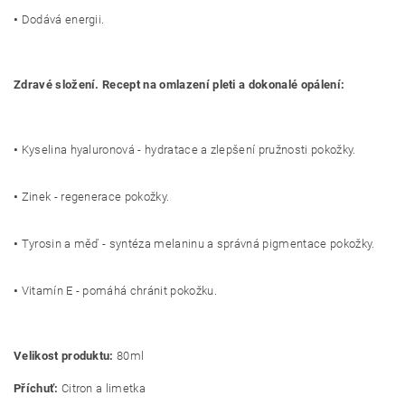
•
Dodává energii.
Zdravé složení. Recept na omlazení pleti a dokonalé opálení:
•
Kyselina hyaluronová - hydratace a zlepšení pružnosti pokožky.
•
Zinek - regenerace pokožky.
•
Tyrosin a měď - syntéza melaninu a správná pigmentace pokožky.
•
Vitamín E - pomáhá chránit pokožku.
Velikost produktu:
80ml
Příchuť:
Citron a limetka