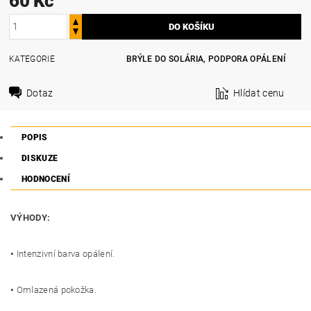
60 Kč
KATEGORIE
BRÝLE DO SOLÁRIA, PODPORA OPÁLENÍ
Dotaz
Hlídat cenu
POPIS
DISKUZE
HODNOCENÍ
VÝHODY:
•
Intenzivní barva opálení.
•
Omlazená pokožka.