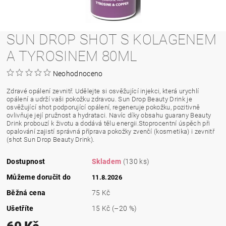
SUN DROP SHOT S KOLAGENEM
A TYROSINEM 80ML
Neohodnoceno
Zdravé opálení zevnitř. Udělejte si osvěžující injekci, která urychlí
opálení a udrží vaši pokožku zdravou. Sun Drop Beauty Drink je
osvěžující shot podporující opálení, regeneruje pokožku, pozitivně
ovlivňuje její pružnost a hydrataci. Navíc díky obsahu guarany Beauty
Drink probouzí k životu a dodává tělu energii.Stoprocentní úspěch při
opalování zajistí správná příprava pokožky zvenčí (kosmetika) i zevnitř
(shot Sun Drop Beauty Drink).
Dostupnost
Skladem
(130 ks)
Můžeme doručit do
11.8.2026
Běžná cena
75 Kč
Ušetříte
15 Kč
(–20 %)